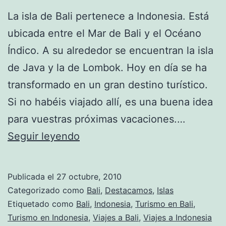
La isla de Bali pertenece a Indonesia. Está
ubicada entre el Mar de Bali y el Océano
Índico. A su alrededor se encuentran la isla
de Java y la de Lombok. Hoy en día se ha
transformado en un gran destino turístico.
Si no habéis viajado allí, es una buena idea
para vuestras próximas vacaciones.…
Bali
Seguir leyendo
–
Una
Publicada el
27 octubre, 2010
isla
Categorizado como
Bali
,
Destacamos
,
Islas
inolvidable
Etiquetado como
Bali
,
Indonesia
,
Turismo en Bali
,
Turismo en Indonesia
,
Viajes a Bali
,
Viajes a Indonesia