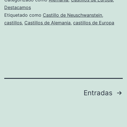
Castillo
Destacamos
Etiquetado como
Castillo de Neuschwanstein
,
de
castillos
,
Castillos de Alemania
,
castillos de Europa
Neuschwanstein,
en
Alemania
Paginación
Entradas
de
entradas