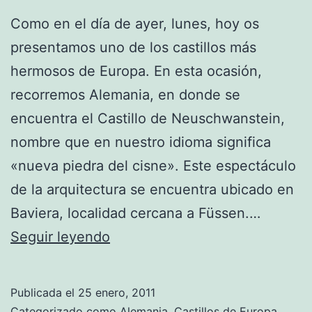
Como en el día de ayer, lunes, hoy os
presentamos uno de los castillos más
hermosos de Europa. En esta ocasión,
recorremos Alemania, en donde se
encuentra el Castillo de Neuschwanstein,
nombre que en nuestro idioma significa
«nueva piedra del cisne». Este espectáculo
de la arquitectura se encuentra ubicado en
Baviera, localidad cercana a Füssen.…
Da
Seguir leyendo
una
recorrida
Publicada el
25 enero, 2011
al
Categorizado como
Alemania
,
Castillos de Europa
,