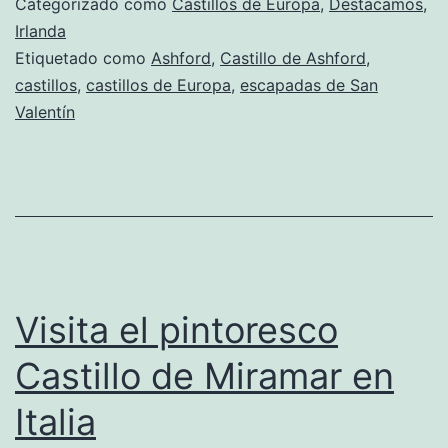
Categorizado como
Castillos de Europa
,
Destacamos
,
no
Irlanda
Etiquetado como
Ashford
,
Castillo de Ashford
,
te
castillos
,
castillos de Europa
,
escapadas de San
pierdas
Valentín
el
Castillo
de
Ashford
Visita el pintoresco
Castillo de Miramar en
Italia