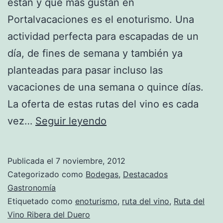
están y que más gustan en
Portalvacaciones es el enoturismo. Una
actividad perfecta para escapadas de un
día, de fines de semana y también ya
planteadas para pasar incluso las
vacaciones de una semana o quince días.
La oferta de estas rutas del vino es cada
Nos
vez…
Seguir leyendo
vamos
de
Publicada el
7 noviembre, 2012
Enoturismo
Categorizado como
Bodegas
,
Destacados
por
Gastronomía
Etiquetado como
enoturismo
,
ruta del vino
,
Ruta del
la
Vino Ribera del Duero
Ribera