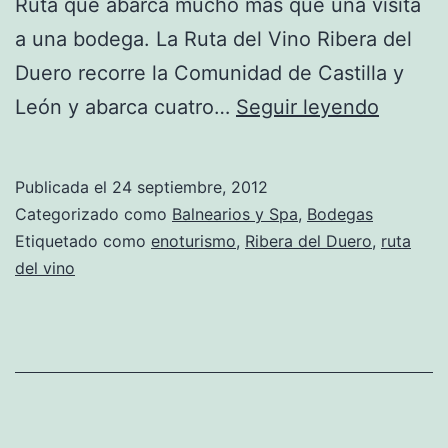
Ruta que abarca mucho más que una visita
a una bodega. La Ruta del Vino Ribera del
Duero recorre la Comunidad de Castilla y
Ruta
León y abarca cuatro…
Seguir leyendo
del
Vino
Publicada el
24 septiembre, 2012
Ribera
Categorizado como
Balnearios y Spa
,
Bodegas
del
Etiquetado como
enoturismo
,
Ribera del Duero
,
ruta
del vino
Duero