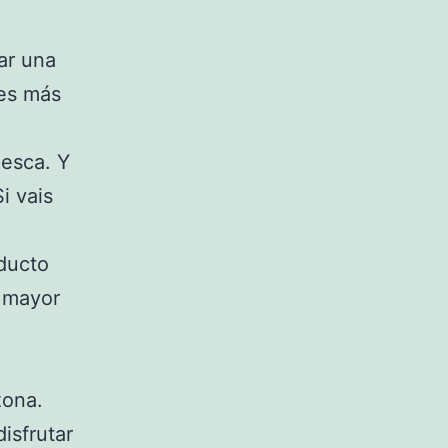
ar una
des más
pesca. Y
i vais
oducto
a mayor
zona.
isfrutar