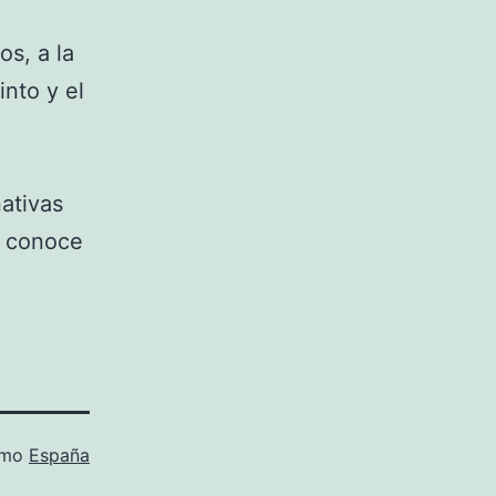
s, a la
nto y el
ativas
o conoce
omo
España