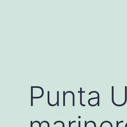
Saltar
al
contenido
Punta U
marinero