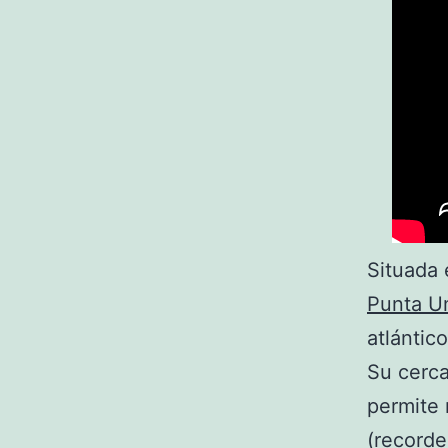
Situada 
Punta U
atlántic
Su cerca
permite 
(recorde