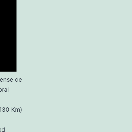
ubense de
oral
(130 Km)
ad