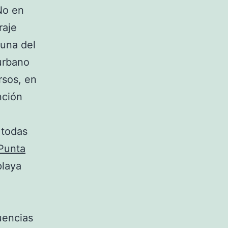
No en
raje
guna del
iurbano
rsos, en
nción
 todas
Punta
playa
uencias