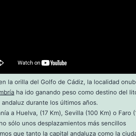
en la orilla del Golfo de Cádiz, la localidad on
mbría
ha ido ganando peso como destino del lit
o andaluz durante los últimos años.
nía a Huelva, (17 Km), Sevilla (100 Km) o Faro 
no sólo unos desplazamientos más sencillos
mos que tanto la capital andaluza como la ciud