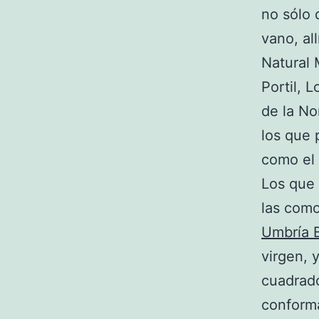
no sólo 
vano, al
Natural 
Portil, 
de la No
los que 
como el 
Los que 
las com
Umbría 
virgen,
cuadrado
conforma