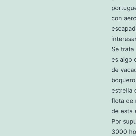
portugu
con aero
escapada
interesa
Se trata
es algo 
de vacac
boqueron
estrella
flota de
de esta 
Por supu
3000 hor