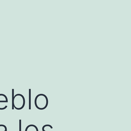
eblo
a los