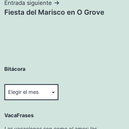
entradas
Entrada siguiente
Fiesta del Marisco en O Grove
Bitácora
Bitácora
VacaFrases
Las vacaciones son como el amor: las