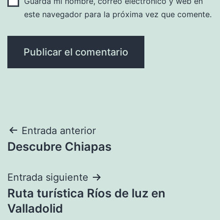
Guarda mi nombre, correo electrónico y web en
este navegador para la próxima vez que comente.
Navegación
Entrada anterior
Descubre Chiapas
de
entradas
Entrada siguiente
Ruta turística Ríos de luz en
Valladolid