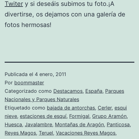
Twiter
y si deseáis subimos tu foto.¡A
divertirse, os dejamos con una galería de
fotos hermosas!
Publicada el
4 enero, 2011
Por
boommaster
Categorizado como
Destacamos
,
España
,
Parques
Nacionales y Parques Naturales
Etiquetado como
bajada de antorchas
,
Cerler
,
esqui
nieve
,
estaciones de esquí
,
Formigal
,
Grupo Aramón
,
Huesca
,
Javalambre
,
Montañas de Aragón
,
Panticosa
,
Reyes Magos
,
Teruel
,
Vacaciones Reyes Magos
,