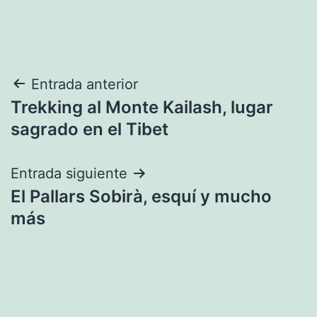
Navegación
Entrada anterior
Trekking al Monte Kailash, lugar
de
sagrado en el Tibet
entradas
Entrada siguiente
El Pallars Sobirà, esquí y mucho
más