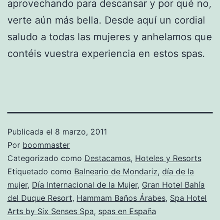
aprovechando para descansar y por qué no,
verte aún más bella. Desde aquí un cordial
saludo a todas las mujeres y anhelamos que
contéis vuestra experiencia en estos spas.
Publicada el
8 marzo, 2011
Por
boommaster
Categorizado como
Destacamos
,
Hoteles y Resorts
Etiquetado como
Balneario de Mondariz
,
día de la
mujer
,
Día Internacional de la Mujer
,
Gran Hotel Bahía
del Duque Resort
,
Hammam Baños Árabes
,
Spa Hotel
Arts by Six Senses Spa
,
spas en España