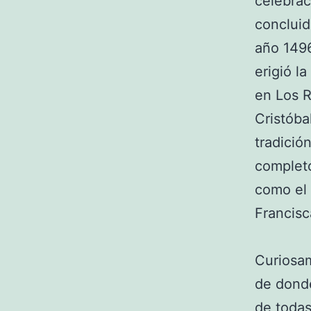
celebrac
concluid
año 1496
erigió l
en Los R
Cristóba
tradició
completo
como el 
Francisc
Curiosam
de donde
de todas