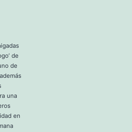
aigadas
ogo’ de
 uno de
e además
s
ara una
eros
lidad en
emana