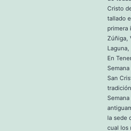
Cristo d
tallado 
primera 
Zúñiga,
Laguna, 
En Tener
Semana 
San Cris
tradició
Semana S
antiguam
la sede 
cual los