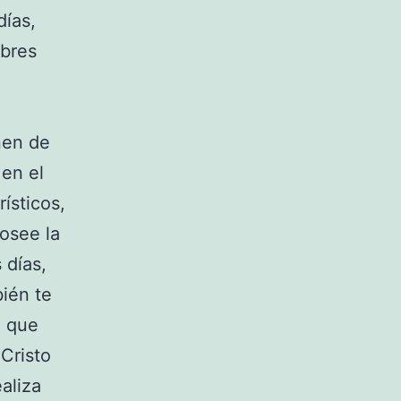
ías,
mbres
nen de
 en el
ísticos,
osee la
 días,
ién te
a que
 Cristo
aliza