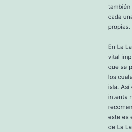
también
cada una
propias.
En La La
vital im
que se p
los cual
isla. As
intenta 
recomen
este es 
de La La