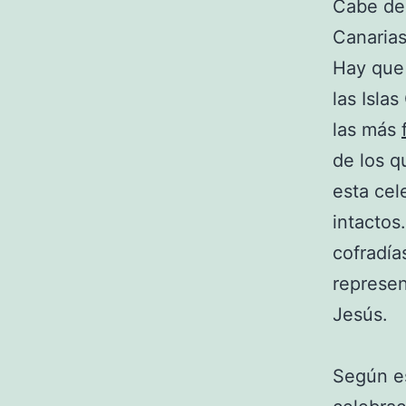
Cabe des
Canarias 
Hay que 
las Isla
las más
de los q
esta cel
intactos
cofradía
represen
Jesús.
Según es