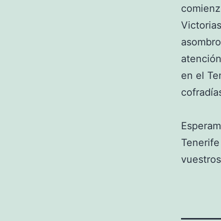
comienza
Victoria
asombros
atención
en el Te
cofradía
Esperamo
Tenerife
vuestros