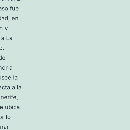
aso fue
dad, en
n y
 a La
o.
de
nor a
osee la
ecta a la
nerife,
se ubica
r lo
onar