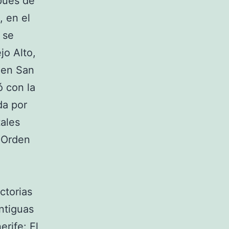
pués de
, en el
 se
jo Alto,
 en San
ó con la
da por
tales
a Orden
ctorias
ntiguas
rife: El