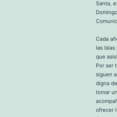
Santa, 
Domingo
Comunid
Cada año
las Isla
que asis
Por ser 
siguen a
digna de
tomar un
acompaña
ofrecer 