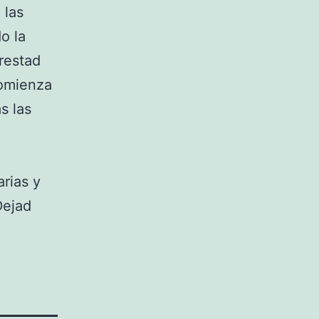
 las
o la
restad
comienza
s las
rias y
Dejad