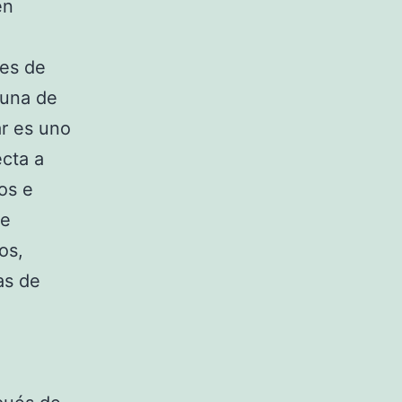
en
nes de
 una de
ar es uno
ecta a
os e
de
os,
as de