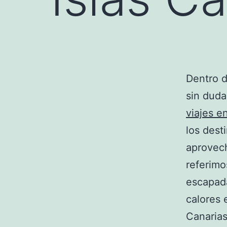
Dentro d
sin duda
viajes 
los dest
aprovech
referimo
escapada
calores 
Canarias