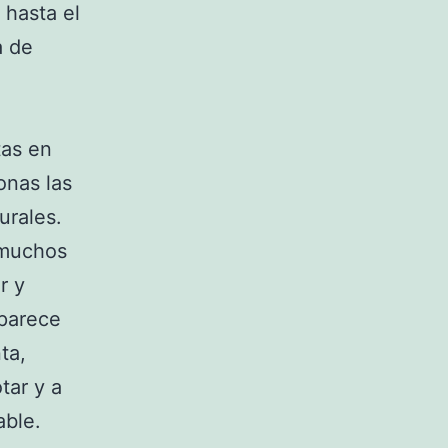
hasta el
a de
tas en
onas las
urales.
, muchos
r y
 parece
ta,
tar y a
able.