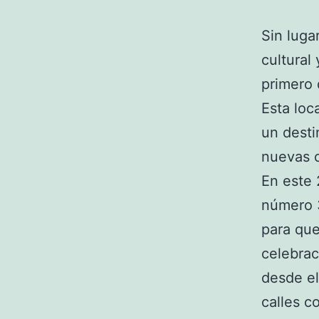
Sin luga
cultural
primero 
Esta loc
un desti
nuevas c
En este 
número 3
para que
celebrac
desde el
calles c