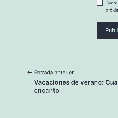
Guard
próxi
Navegación
Entrada anterior
Vacaciones de verano: Cua
de
encanto
entradas