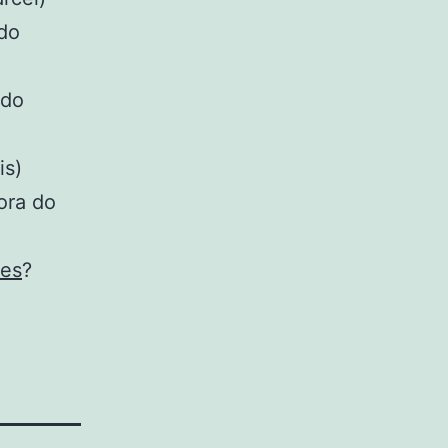
 do
 do
is)
ora do
nes
?