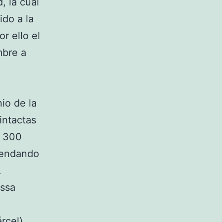
, la cual
ido a la
r ello el
mbre a
io de la
intactas
s 300
mendando
.
ossa
rcel)