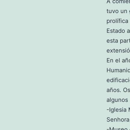
A comien
tuvo un 
prolífic
Estado a
esta par
extensió
En el añ
Humanida
edificac
años. O
algunos 
-Iglesia
Senhora
-Museo d