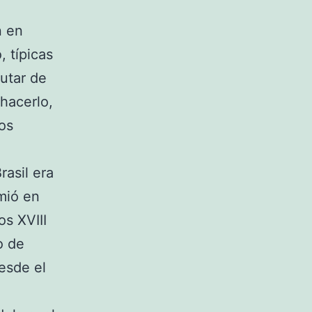
n en
, típicas
rutar de
hacerlo,
os
rasil era
mió en
s XVIII
o de
esde el