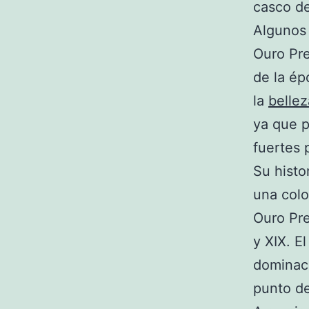
casco de
Algunos
Ouro Pre
de la ép
la
bellez
ya que p
fuertes 
Su histo
una colo
Ouro Pre
y XIX. E
dominaci
punto de