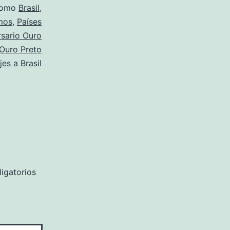
como
Brasil
,
mos
,
Países
rsario Ouro
Ouro Preto
jes a Brasil
igatorios