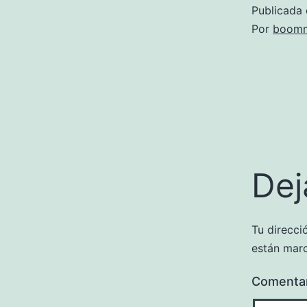
Publicada 
Por
boomm
Dej
Tu direcci
están mar
Comenta