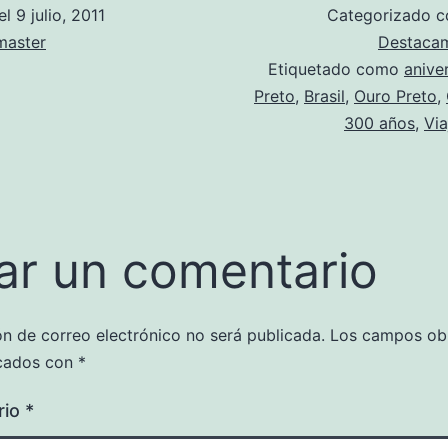
el
9 julio, 2011
Categorizado 
aster
Destaca
Etiquetado como
anive
Preto
,
Brasil
,
Ouro Preto
,
300 años
,
Via
ar un comentario
ón de correo electrónico no será publicada.
Los campos obl
cados con
*
rio
*