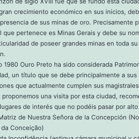
zon de siglo XVIII fue que se fundó esta ciudad
gran crecimiento económico en sus inicios, deb
a presencia de sus minas de oro. Precisamente po
l que pertenece es Minas Gerais y debe su no
ticularidad de poseer grandes minas en toda su
n.
o 1980 Ouro Preto ha sido considerada Patrimon
d, un título que se debe principalmente a sus 
iones que actualmente cumplen sus magistrale
s proponemos una visita por esta ciudad, reco
lugares de interés que no podéis pasar por alto
 Matriz de Nuestra Señora de la Concepción (N
 da Conceição)
a Inconfidência (antigua cámara municipal y cá