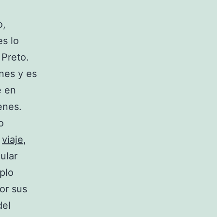
o,
es lo
 Preto.
ones y es
e en
enes.
o
n
viaje
,
ular
plo
or sus
del