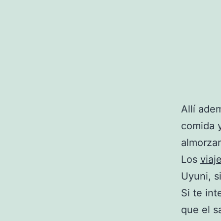
Allí ade
comida y
almorzar
Los
viaj
Uyuni, s
Si te in
que el s