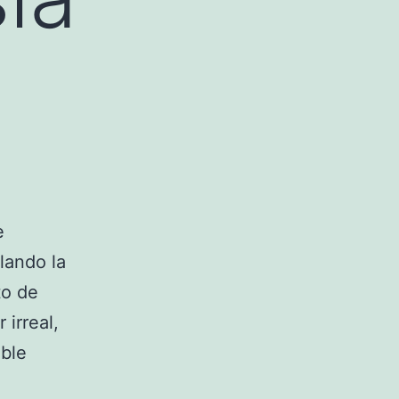
e
lando la
to de
 irreal,
ible