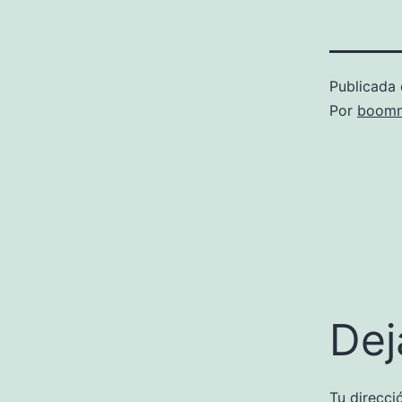
Publicada 
Por
boomm
Dej
Tu direcci