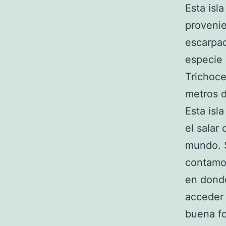
Esta isl
provenie
escarpa
especie 
Trichoce
metros d
Esta isla
el salar
mundo. S
contamo
en donde
acceder 
buena fo