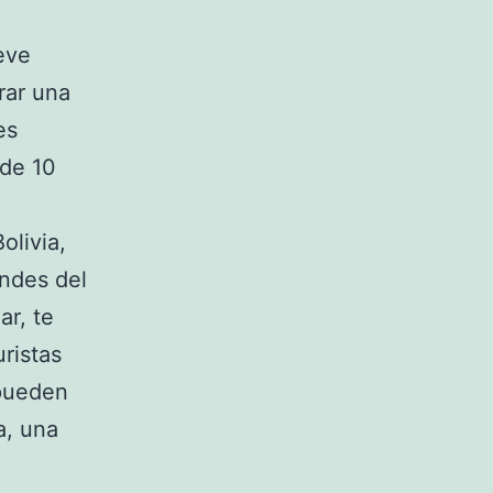
eve
rar una
es
 de 10
olivia,
andes del
ar, te
ristas
 pueden
a, una