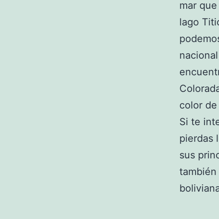
mar que 
lago Tit
podemos
nacional
encuentr
Colorada
color de
Si te in
pierdas 
sus prin
también 
boliviana