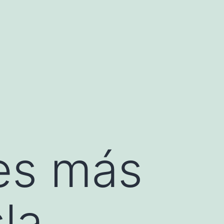
jes más
la