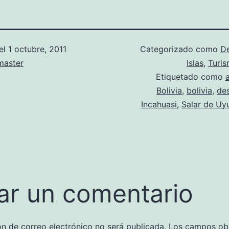
el
1 octubre, 2011
Categorizado como
D
aster
Islas
,
Turis
Etiquetado como
Bolivia
,
bolivia
,
des
Incahuasi
,
Salar de Uy
ar un comentario
ón de correo electrónico no será publicada.
Los campos obl