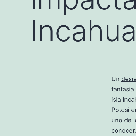
Incahua
Un
desi
fantasía
isla Inc
Potosí 
uno de l
conocer