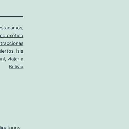
estacamos
,
mo exótico
atracciones
iertos
,
Isla
uni
,
viajar a
Bolivia
igatorios