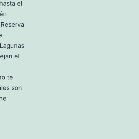
hasta el
ién
“Reserva
e
 Lagunas
ejan el
no te
áles son
ene