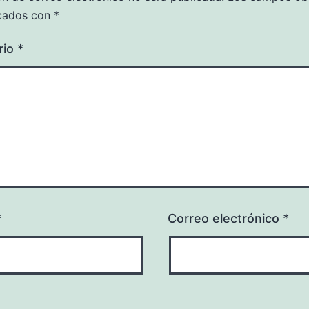
cados con
*
rio
*
*
Correo electrónico
*