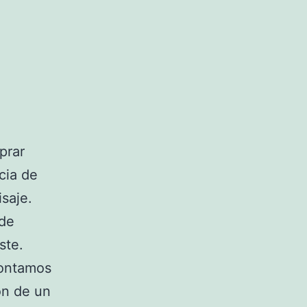
prar
cia de
isaje.
 de
ste.
 contamos
ón de un