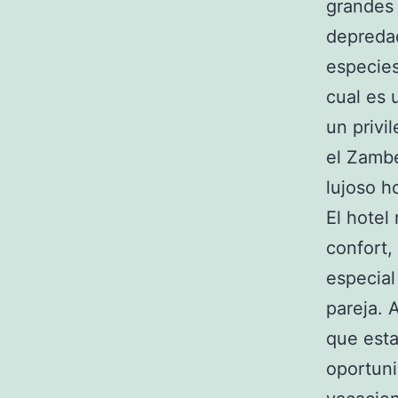
grandes 
depredad
especies
cual es 
un privi
el Zambe
lujoso ho
El hotel
confort,
especial
pareja. 
que esta
oportuni