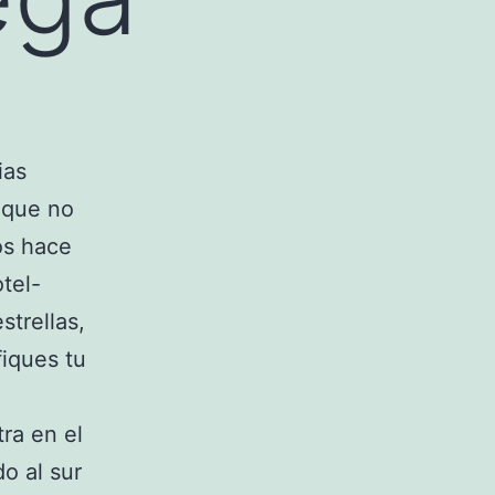
ias
 que no
os hace
tel-
strellas,
iques tu
ra en el
o al sur