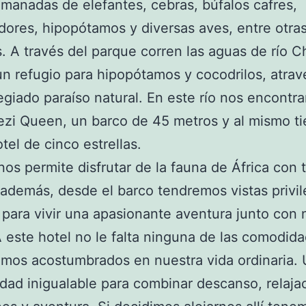
manadas de elefantes, cebras, búfalos cafres,
ores, hipopótamos y diversas aves, entre otra
. A través del parque corren las aguas de río C
un refugio para hipopótamos y cocodrilos, atra
legiado paraíso natural. En este río nos encont
zi Queen, un barco de 45 metros y al mismo t
tel de cinco estrellas.
 nos permite disfrutar de la fauna de África con 
 además, desde el barco tendremos vistas privil
 para vivir una apasionante aventura junto con 
A este hotel no le falta ninguna de las comodida
mos acostumbrados en nuestra vida ordinaria.
dad inigualable para combinar descanso, relaja