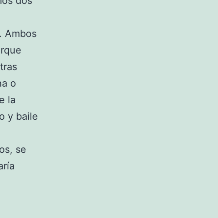
mos dos
s. Ambos
arque
tras
na o
e la
o y baile
os, se
aría