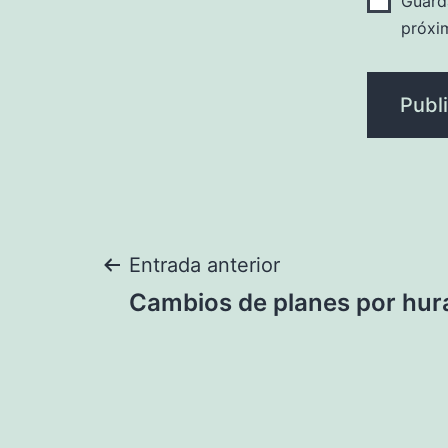
Guard
próxi
Navegación
Entrada anterior
Cambios de planes por hur
de
entradas