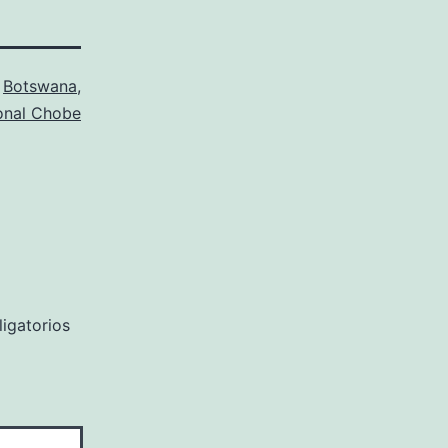
o
Botswana
,
onal Chobe
igatorios