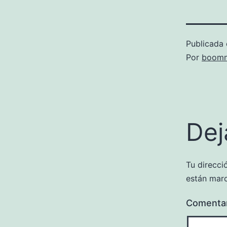
Publicada 
Por
boomm
Dej
Tu direcci
están mar
Comenta