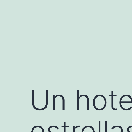
Saltar
al
contenido
Un hote
estrell