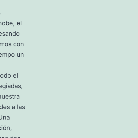
s
hobe, el
vesando
ramos con
iempo un
todo el
egiadas,
nuestra
des a las
 Una
ción,