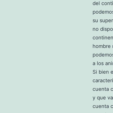
del cont
podemos 
su super
no dispo
continen
hombre n
podemos
a los an
Si bien 
caracter
cuenta c
y que va
cuenta c