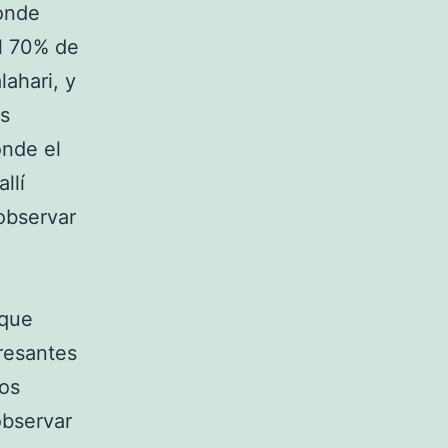
donde
el 70% de
lahari, y
os
onde el
llí
observar
 que
resantes
mos
observar