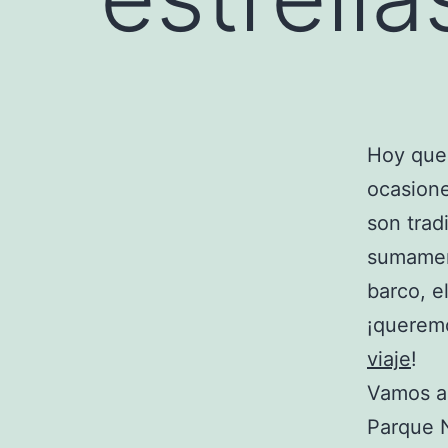
Hoy quer
ocasione
son trad
sumament
barco, e
¡queremo
viaje
!
Vamos a 
Parque N