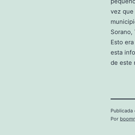
pequeño,
vez que 
municipi
Sorano, 
Esto era
esta inf
de este 
Publicada 
Por
boomm