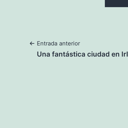
Navegación
Entrada anterior
Una fantástica ciudad en Ir
de
entradas