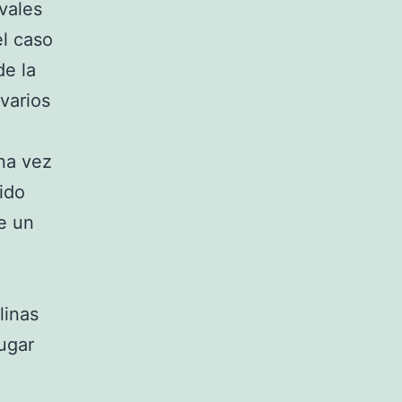
evales
el caso
de la
varios
na vez
ido
e un
linas
lugar