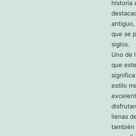
historia
destacad
antiguo,
que se p
siglos.
Uno de l
que este
signific
estilo m
excelent
disfruta
llenas d
también 