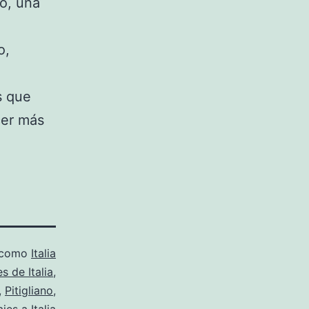
o, una
o,
s que
cer más
 como
Italia
s de Italia
,
,
Pitigliano
,