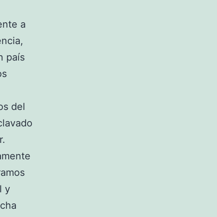
ente a
ncia,
n país
os
os del
clavado
r.
tamente
tramos
l y
ucha