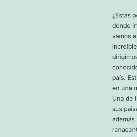
¿Estás 
dónde ir
vamos a 
increíbl
dirigimo
conocido
país. Es
en una m
Una de l
sus pais
además r
renacent