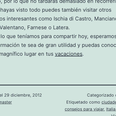
 por lo que no tardaras demasiado en recorrerl
hayas visto todo puedes también visitar otros
os interesantes como Ischia di Castro, Mancian
Valentano, Farnese o Latera.
 lo que teníamos para compartir hoy, esperamo
ormación te sea de gran utilidad y puedas cono
magnífico lugar en tus
vacaciones
.
el
29 diciembre, 2012
Categorizado
aster
Etiquetado como
ciudade
consejos para viajar
,
Italia