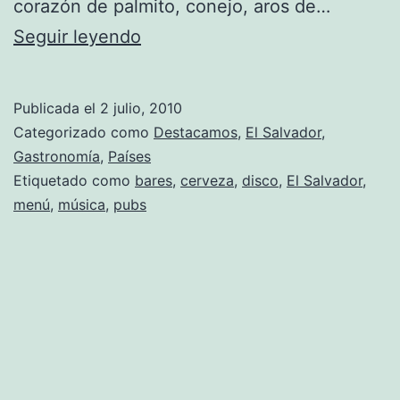
corazón de palmito, conejo, aros de…
Boquitas
Seguir leyendo
salvadoreñas
y
Publicada el
2 julio, 2010
música
Categorizado como
Destacamos
,
El Salvador
,
Gastronomía
,
Países
Etiquetado como
bares
,
cerveza
,
disco
,
El Salvador
,
menú
,
música
,
pubs