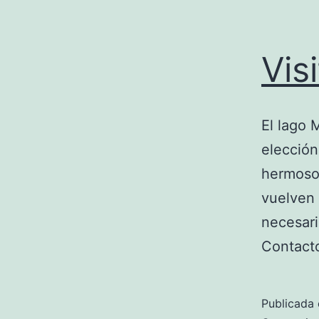
Vis
El lago 
elección
hermosos
vuelven 
necesari
Contacto
Publicada 