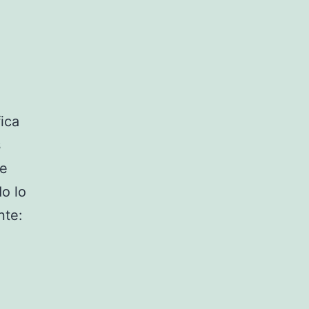
ica
s
ue
do lo
nte:
i