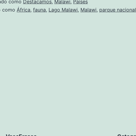
zado como
Destacamos
,
Malawi
,
Países
do como
África
,
fauna
,
Lago Malawi
,
Malawi
,
parque nacional