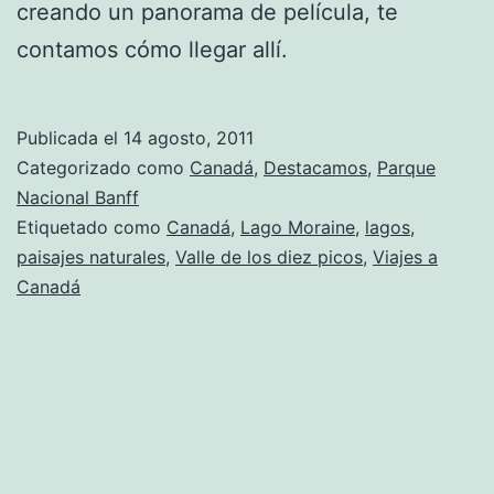
creando un panorama de película, te
contamos cómo llegar allí.
Publicada el
14 agosto, 2011
Categorizado como
Canadá
,
Destacamos
,
Parque
Nacional Banff
Etiquetado como
Canadá
,
Lago Moraine
,
lagos
,
paisajes naturales
,
Valle de los diez picos
,
Viajes a
Canadá