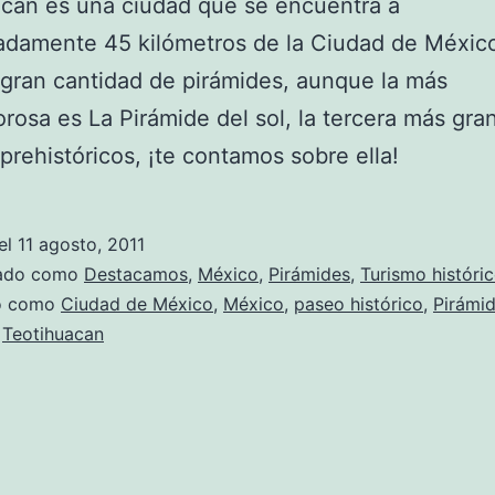
can es una ciudad que se encuentra a
damente 45 kilómetros de la Ciudad de México,
gran cantidad de pirámides, aunque la más
rosa es La Pirámide del sol, la tercera más gra
prehistóricos, ¡te contamos sobre ella!
el
11 agosto, 2011
zado como
Destacamos
,
México
,
Pirámides
,
Turismo históri
do como
Ciudad de México
,
México
,
paseo histórico
,
Pirámid
,
Teotihuacan