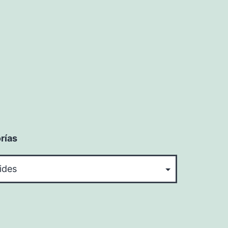
rías
rías