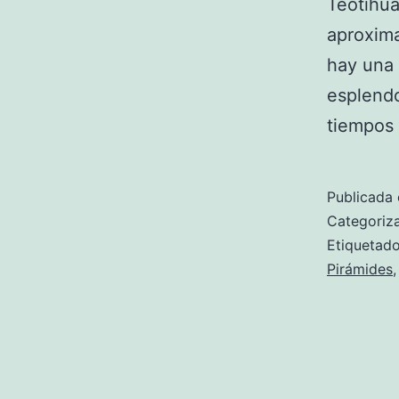
Teotihua
aproxima
hay una 
esplendo
tiempos 
Publicada 
Categori
Etiqueta
Pirámides