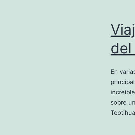
Via
del
En varia
principa
increíbl
sobre un
Teotihu