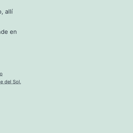
 allí
nde en
co
e del Sol
,