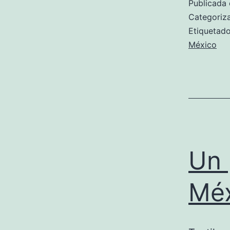
Publicada 
Categori
Etiqueta
México
Un 
Méx