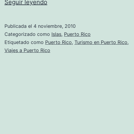
Puerto
Seguir leyendo
Rico
–
Publicada el
4 noviembre, 2010
Una
Categorizado como
Islas
,
Puerto Rico
isla
Etiquetado como
Puerto Rico
,
Turismo en Puerto Rico
,
Viajes a Puerto Rico
muy
atractiva