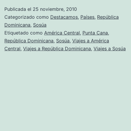
Publicada el
25 noviembre, 2010
Categorizado como
Destacamos
,
Países
,
República
Dominicana
,
Sosúa
Etiquetado como
América Central
,
Punta Cana
,
República Dominicana
,
Sosúa
,
Viajes a América
Central
,
Viajes a República Dominicana
,
Viajes a Sosúa