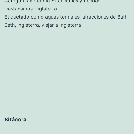
Categorizado como
Atracciones y tiendas
,
Destacamos
,
Inglaterra
Etiquetado como
aguas termales
,
atracciones de Bath
,
Bath
,
Inglaterra
,
viajar a Inglaterra
Bitácora
Bitácora