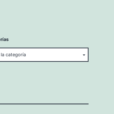
rías
rías