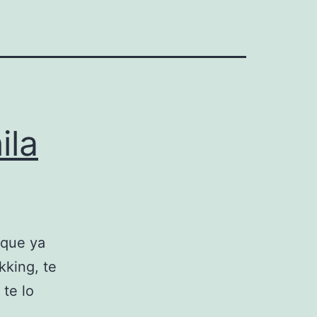
ila
 que ya
kking, te
te lo