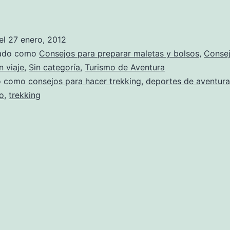
el
27 enero, 2012
zado como
Consejos para preparar maletas y bolsos
,
Consej
n viaje
,
Sin categoría
,
Turismo de Aventura
do como
consejos para hacer trekking
,
deportes de aventura
o
,
trekking