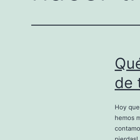
Qué
de 
Hoy que
hemos me
contamos
pierdas!