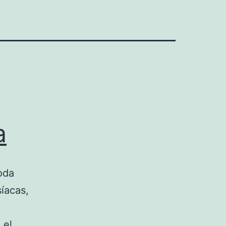
a
oda
íacas,
 el