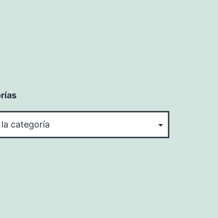
rías
rías