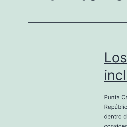
Los
inc
Punta Ca
Repúblic
dentro d
consider