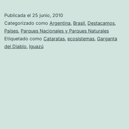
en
Cataratas
Publicada el
25 junio, 2010
del
Categorizado como
Argentina
,
Brasil
,
Destacamos
,
Iguazú
Países
,
Parques Nacionales y Parques Naturales
Etiquetado como
Cataratas
,
ecosistemas
,
Garganta
del Diablo
,
Iguazú