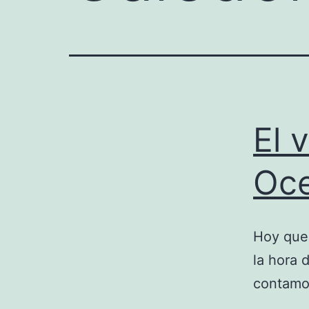
El 
Oce
Hoy que
la hora d
contamos