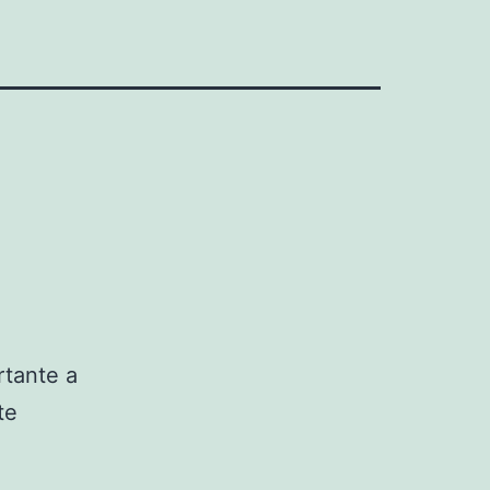
tante a
te