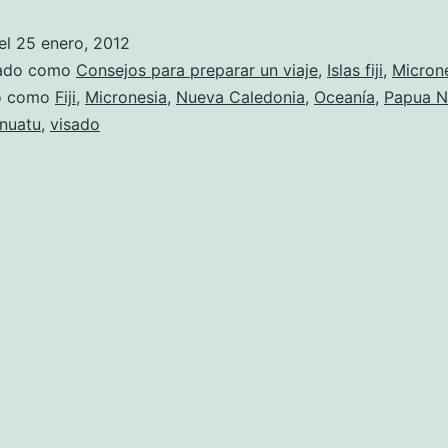
el
25 enero, 2012
zado como
Consejos para preparar un viaje
,
Islas fiji
,
Micron
do como
Fiji
,
Micronesia
,
Nueva Caledonia
,
Oceanía
,
Papua N
nuatu
,
visado