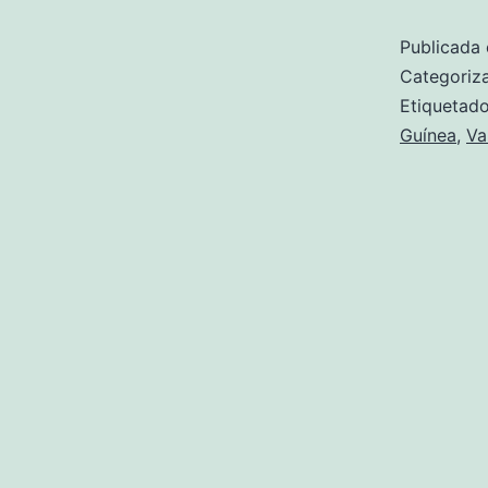
Publicada 
Categori
Etiqueta
Guínea
,
Va