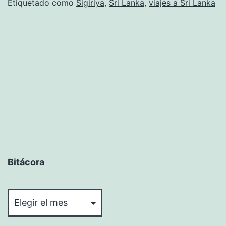
Etiquetado como
Sigiriya
,
Sri Lanka
,
viajes a Sri Lanka
Bitácora
Bitácora