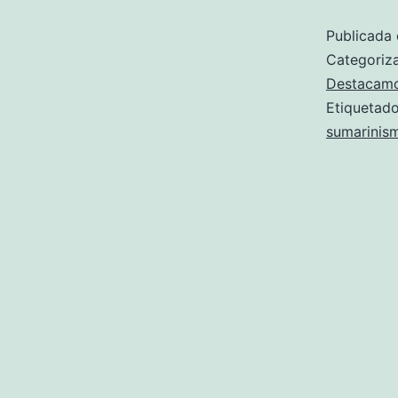
Publicada 
Categori
Destacam
Etiqueta
sumarinis