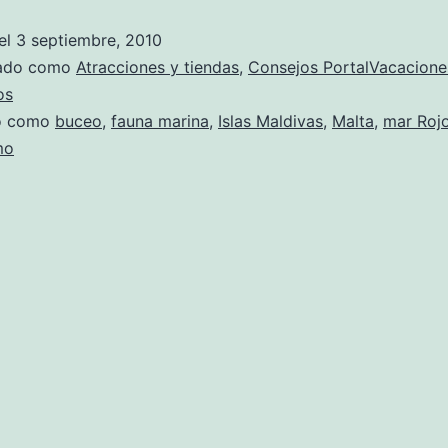
prac
el
3 septiembre, 2010
Buc
zado como
Atracciones y tiendas
,
Consejos PortalVacacione
os
do como
buceo
,
fauna marina
,
Islas Maldivas
,
Malta
,
mar Roj
mo