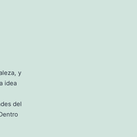
aleza, y
a idea
ades del
 Dentro
res