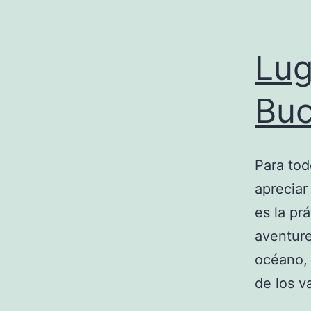
Lug
Bu
Para tod
apreciar
es la pr
aventure
océano, 
de los v