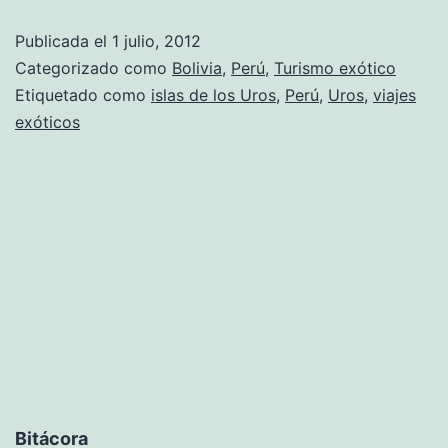
Publicada el
1 julio, 2012
Categorizado como
Bolivia
,
Perú
,
Turismo exótico
Etiquetado como
islas de los Uros
,
Perú
,
Uros
,
viajes
exóticos
Bitácora