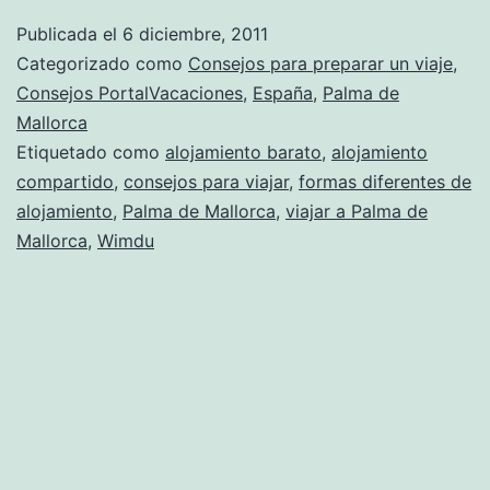
Publicada el
6 diciembre, 2011
Categorizado como
Consejos para preparar un viaje
,
Consejos PortalVacaciones
,
España
,
Palma de
Mallorca
Etiquetado como
alojamiento barato
,
alojamiento
compartido
,
consejos para viajar
,
formas diferentes de
alojamiento
,
Palma de Mallorca
,
viajar a Palma de
Mallorca
,
Wimdu