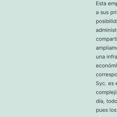
Esta emp
a sus pr
posibili
administ
comparti
ampliam
una infr
económic
correspo
Syc. es 
compleji
día, tod
pues lo