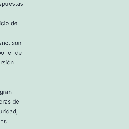
espuestas
icio de
ync. son
poner de
rsión
 gran
oras del
uridad,
mos