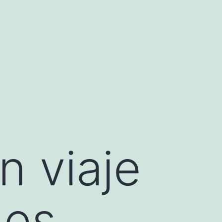
 viaje
.es