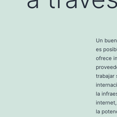
Un buen 
es posib
ofrece i
proveedo
trabajar
internac
la infra
internet
la poten