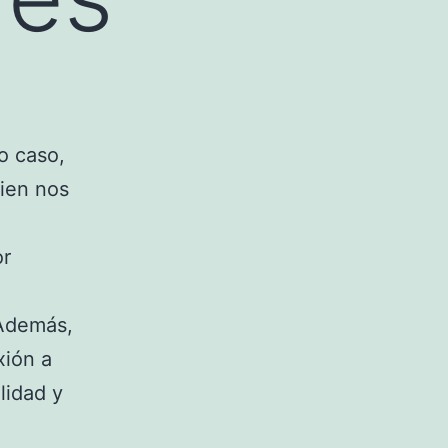
o caso,
ien nos
or
e
 Además,
xión a
lidad y