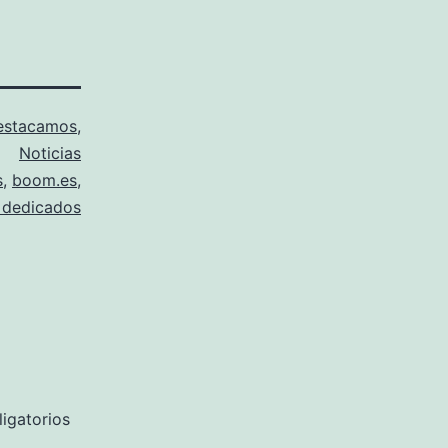
estacamos
,
Noticias
s
,
boom.es
,
 dedicados
igatorios