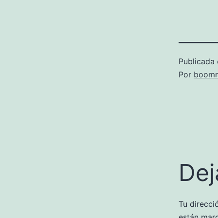
Publicada 
Por
boomm
Dej
Tu direcci
están mar