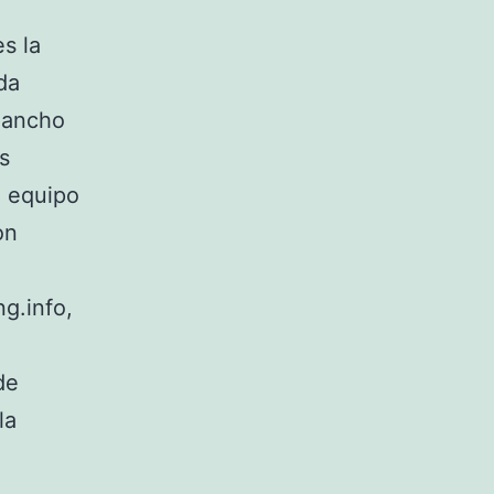
s la
da
n ancho
s
n equipo
on
g.info,
de
la