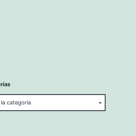
rías
rías