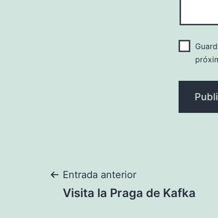
Guard
próxi
Navegación
Entrada anterior
Visita la Praga de Kafka
de