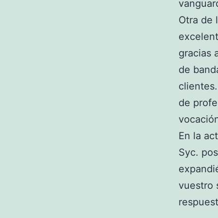
vanguard
Otra de 
excelent
gracias 
de banda
clientes
de profe
vocación
En la ac
Syc. pos
expandié
vuestro 
respuest