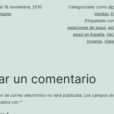
el
16 noviembre, 2010
Categorizado como
At
aster
tiendas
,
D
Etiquetado c
estaciones de esquí
,
es
esquí en España
,
Vac
invierno
,
Viaj
ar un comentario
ón de correo electrónico no será publicada.
Los campos obl
cados con
*