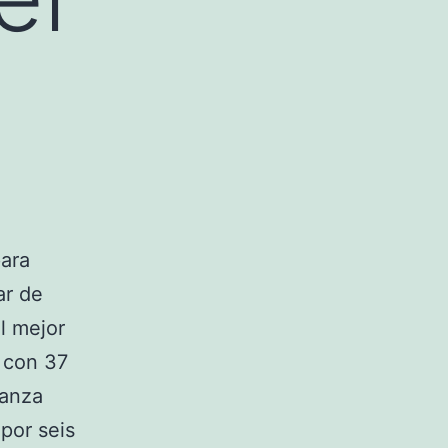
para
ar de
l mejor
 con 37
canza
 por seis