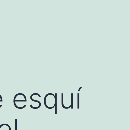
e esquí
el