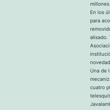
millones
En los ú
para aco
removido
alisado.
Asociaci
instituc
novedad
Una de l
mecaniza
cuatro p
telesquí
Javalamb