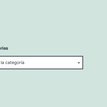
rías
rías