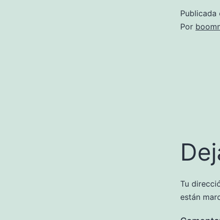
Publicada 
Por
boomm
Dej
Tu direcci
están mar