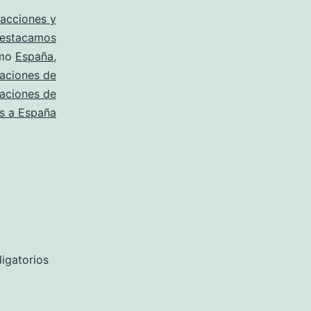
racciones y
estacamos
omo
España
,
taciones de
aciones de
es a España
igatorios