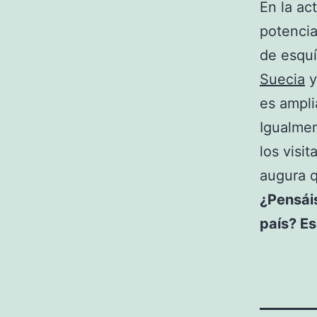
En la ac
potencia
de esquí
Suecia
es ampl
Igualmen
los visi
augura q
¿Pensáis
país? E