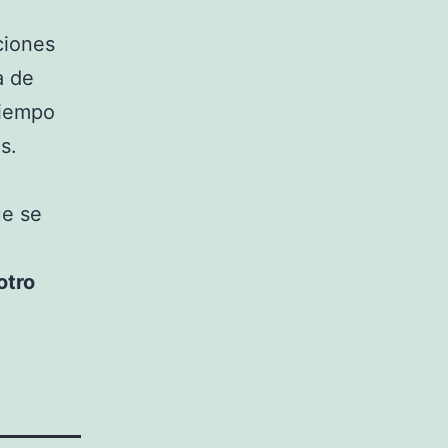
ciones
a de
tiempo
s.
ue se
otro