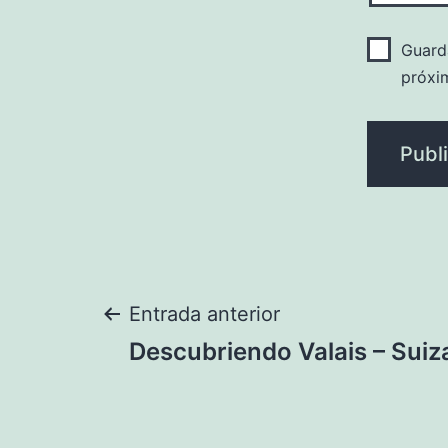
Guard
próxi
Navegación
Entrada anterior
Descubriendo Valais – Suiz
de