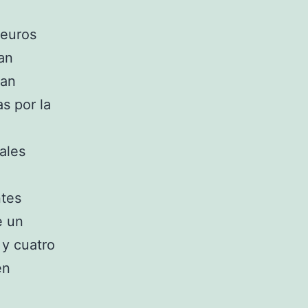
 euros
an
han
s por la
ales
ntes
e un
 y cuatro
en