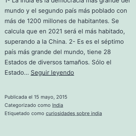
1- La India es la democracia más grande del
mundo y el segundo país más poblado con
más de 1200 millones de habitantes. Se
calcula que en 2021 será el más habitado,
superando a la China. 2- Es es el séptimo
país más grande del mundo, tiene 28
Estados de diversos tamaños. Sólo el
10
Estado…
Seguir leyendo
curiosidades
sobre
Publicada el
15 mayo, 2015
la
Categorizado como
India
India
Etiquetado como
curiosidades sobre india