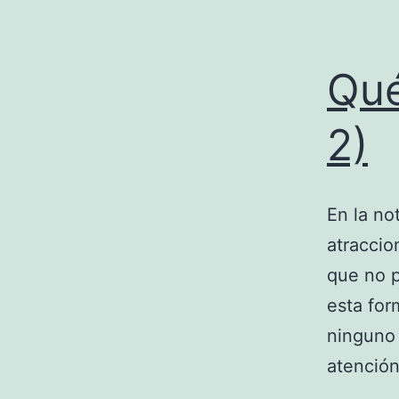
Qué
2)
En la no
atraccio
que no 
esta for
ninguno 
atención