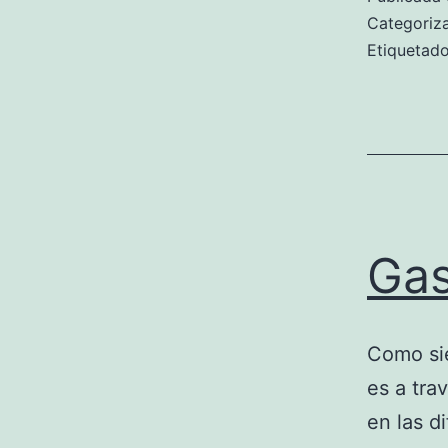
Categori
Etiqueta
Gas
Como sie
es a tra
en las d