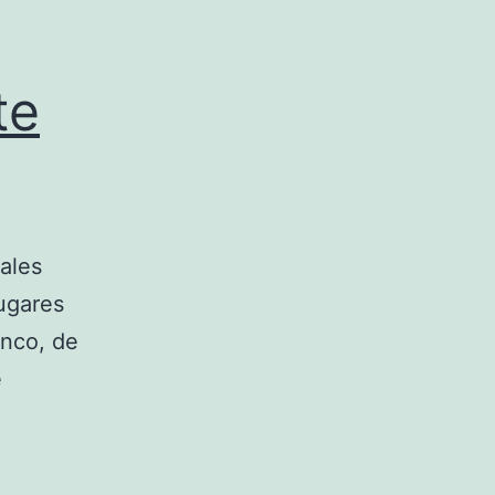
te
pales
lugares
nco, de
e