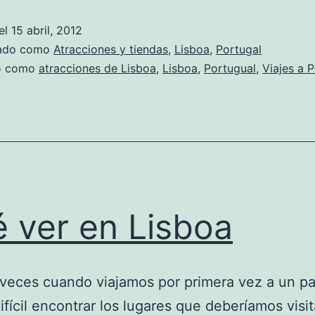
el
15 abril, 2012
zado como
Atracciones y tiendas
,
Lisboa
,
Portugal
do como
atracciones de Lisboa
,
Lisboa
,
Portugual
,
Viajes a 
 ver en Lisboa
eces cuando viajamos por primera vez a un pa
difícil encontrar los lugares que deberíamos visit