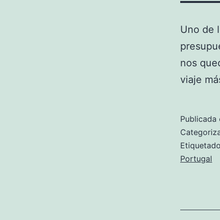
Uno de l
presupue
nos qued
viaje má
Publicada 
Categori
Etiqueta
Portugal