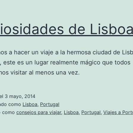
iosidades de Lisbo
s a hacer un viaje a la hermosa ciudad de Lis
, este es un lugar realmente mágico que todos
os visitar al menos una vez.
el
3 mayo, 2014
zado como
Lisboa
,
Portugal
do como
consejos para viajar
,
Lisboa
,
Portugal
,
Viajes a Port