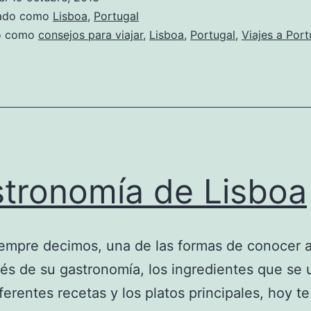
zado como
Lisboa
,
Portugal
do como
consejos para viajar
,
Lisboa
,
Portugal
,
Viajes a Port
tronomía de Lisboa
mpre decimos, una de las formas de conocer a
vés de su gastronomía, los ingredientes que se u
iferentes recetas y los platos principales, hoy te