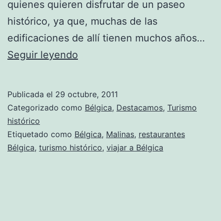
quienes quieren disfrutar de un paseo
histórico, ya que, muchas de las
edificaciones de allí tienen muchos años…
Las
Seguir leyendo
principales
atracciones
Publicada el
29 octubre, 2011
de
Categorizado como
Bélgica
,
Destacamos
,
Turismo
Malinas
histórico
Etiquetado como
Bélgica
,
Malinas
,
restaurantes
Bélgica
,
turismo histórico
,
viajar a Bélgica