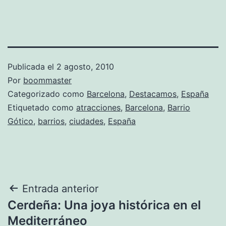
Publicada el
2 agosto, 2010
Por
boommaster
Categorizado como
Barcelona
,
Destacamos
,
España
Etiquetado como
atracciones
,
Barcelona
,
Barrio
Gótico
,
barrios
,
ciudades
,
España
Navegación
Entrada anterior
Cerdeña: Una joya histórica en el
de
Mediterráneo