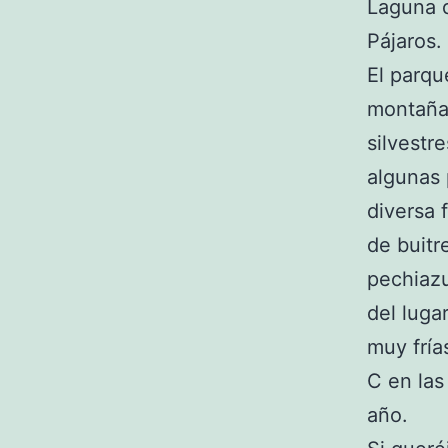
Laguna d
Pájaros.
El parqu
montaña,
silvestr
algunas 
diversa 
de buitr
pechiazu
del luga
muy fría
C en las
año.