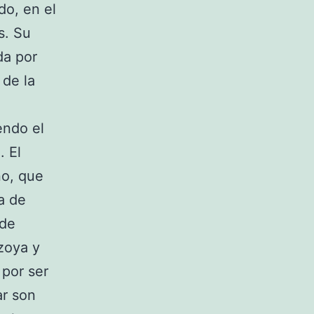
do, en el
s. Su
da por
 de la
endo el
. El
o, que
a de
nde
zoya y
 por ser
ar son