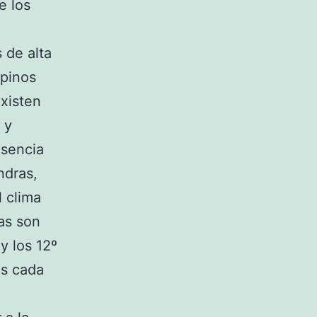
e los
 de alta
 pinos
existen
 y
esencia
ndras,
l clima
as son
y los 12º
as cada