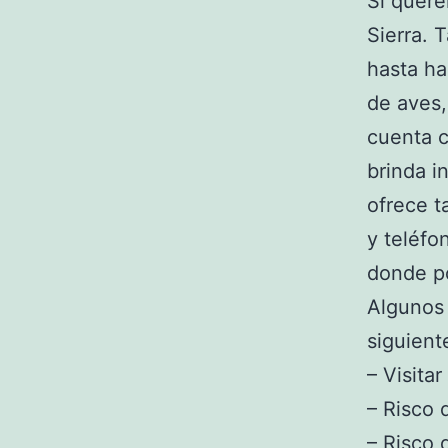
Si queréi
Sierra. 
hasta ha
de aves,
cuenta c
brinda i
ofrece t
y teléfo
donde p
Algunos 
siguient
– Visitar
– Risco 
– Risco 