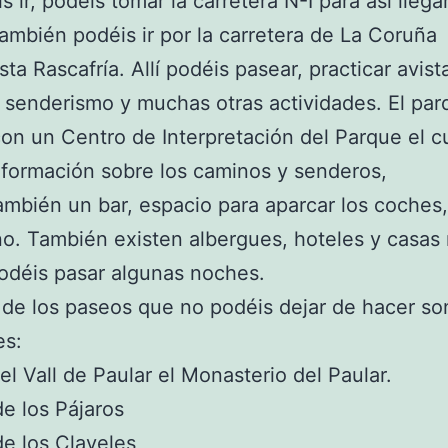
s ir, podéis tomar la carretera N-I para así llegar
También podéis ir por la carretera de La Coruña
sta Rascafría. Allí podéis pasear, practicar avis
 senderismo y muchas otras actividades. El par
on un Centro de Interpretación del Parque el c
nformación sobre los caminos y senderos,
ambién un bar, espacio para aparcar los coches
no. También existen albergues, hoteles y casas 
odéis pasar algunas noches.
de los paseos que no podéis dejar de hacer so
es:
 el Vall de Paular el Monasterio del Paular.
de los Pájaros
de los Claveles