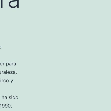
a
er para
uraleza.
irco y
 ha sido
 1990,