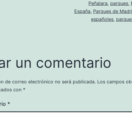
Peñalara
,
parques
,
España
,
Parques de Madr
españoles
,
parque
ar un comentario
ón de correo electrónico no será publicada.
Los campos obl
cados con
*
rio
*