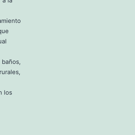
 a la
tamiento
que
ual
, baños,
rurales,
n los