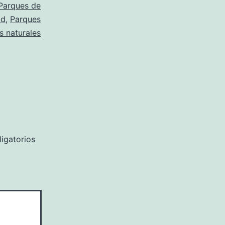
Parques de
id
,
Parques
s naturales
igatorios