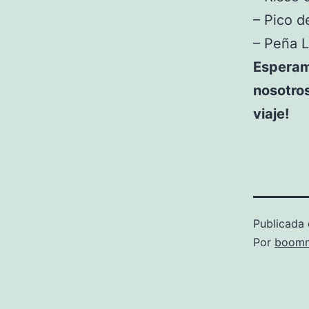
– Pico d
– Peña 
Esperam
nosotro
viaje!
Publicada 
Por
boomm