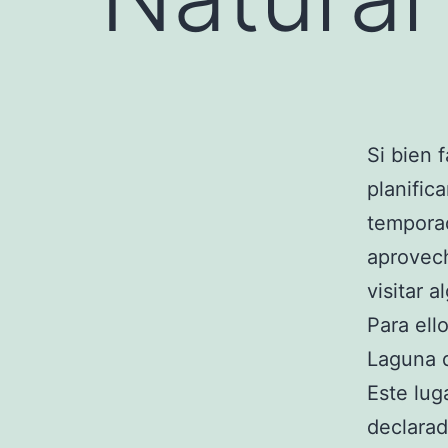
Si bien 
planific
temporad
aprovech
visitar 
Para ell
Laguna d
Este lug
declarad