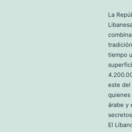
La Repúb
Libanesa
combina 
tradició
tiempo u
superfic
4.200.00
este del
quienes 
árabe y 
secretos
El Líban