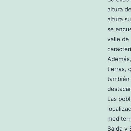
altura d
altura su
se encue
valle de
caracteri
Además, 
tierras, 
también 
destaca
Las pobl
localiza
mediterr
Saida y 