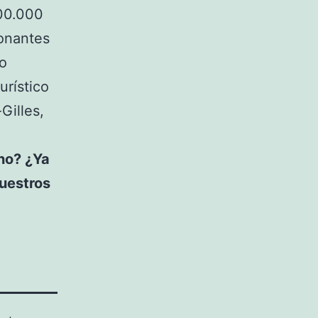
600.000
onantes
do
urístico
Gilles,
no? ¿Ya
uestros