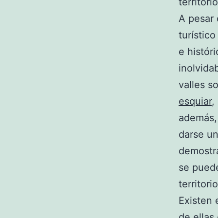
territori
A pesar 
turístic
e histór
inolvida
valles s
esquiar
,
además,
darse un
demostra
se puede
territorio
Existen 
de ellas