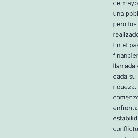
de mayor
una pobl
pero los
realizad
En el pa
financie
llamada 
dada su 
riqueza.
comenzó 
enfrenta
estabili
conflict