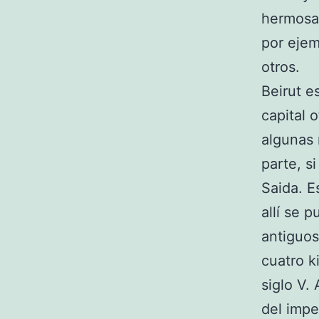
hermosas
por ejem
otros.
Beirut e
capital 
algunas 
parte, si
Saida. E
allí se 
antiguos
cuatro k
siglo V.
del impe