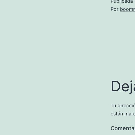
Publicada 
Por
boomm
Dej
Tu direcci
están mar
Comenta