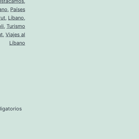
estacamos
,
ano
,
Países
rut
,
Líbano
,
li
,
Turismo
ut
,
Viajes al
Líbano
igatorios