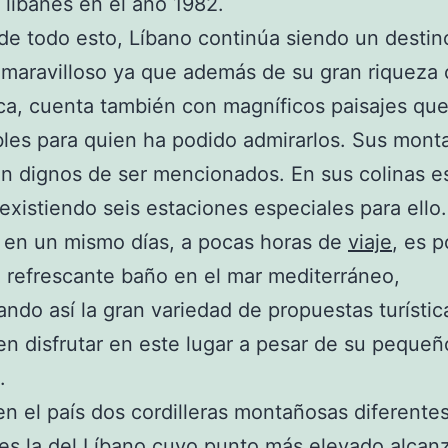
o libanés en el año 1982.
de todo esto, Líbano continúa siendo un destin
o maravilloso ya que además de su gran riqueza c
ica, cuenta también con magníficos paisajes qu
bles para quien ha podido admirarlos. Sus mont
on dignos de ser mencionados. En sus colinas e
 existiendo seis estaciones especiales para ello
 en un mismo días, a pocas horas de
viaje
, es p
 refrescante baño en el mar mediterráneo,
ndo así la gran variedad de propuestas turísti
n disfrutar en este lugar a pesar de su pequeñ
.
en el país dos cordilleras montañosas diferente
 es la del Líbano cuyo punto más elevado alcan