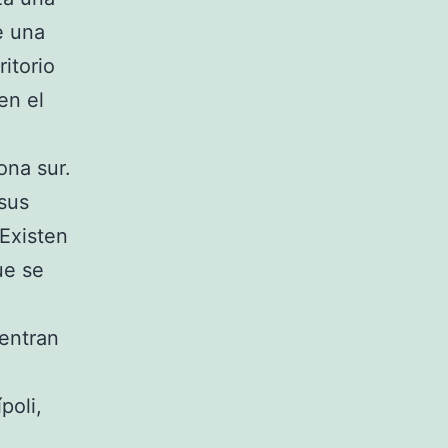
e una
ritorio
en el
ona sur.
sus
 Existen
ue se
entran
poli,