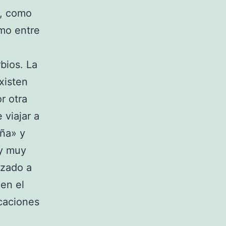
, como
smo entre
bios. La
xisten
r otra
 viajar a
eña» y
 y muy
izado a
 en el
icaciones