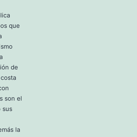
lica
nos que
a
mismo
a
ción de
 costa
 con
s son el
o sus
emás la