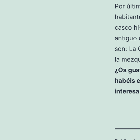
Por últi
habitan
casco hi
antiguo 
son: La 
la mezqu
¿Os gus
habéis 
interes