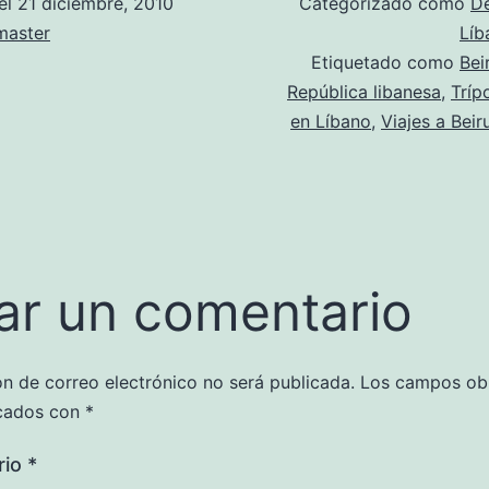
el
21 diciembre, 2010
Categorizado como
D
aster
Líb
Etiquetado como
Bei
República libanesa
,
Trípo
en Líbano
,
Viajes a Beir
ar un comentario
ón de correo electrónico no será publicada.
Los campos obl
cados con
*
rio
*