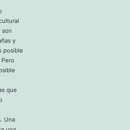
o
ultural
e son
añas y
s posible
. Pero
osible
cas que
o
s. Una
za una