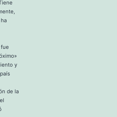
Tiene
mente,
 ha
 fue
róximo»
iento y
país
ón de la
el
ó