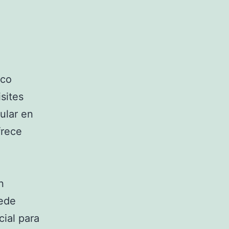
ico
sites
ular en
frece
n
uede
cial para