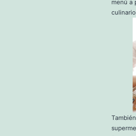
menú a p
culinario
También
supermer