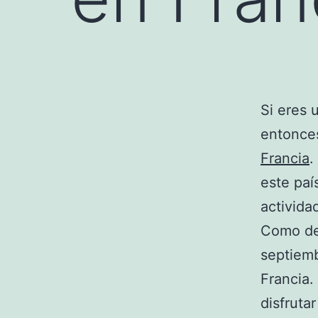
Si eres 
entonces
Francia
.
este paí
activida
Como dec
septiemb
Francia.
disfruta