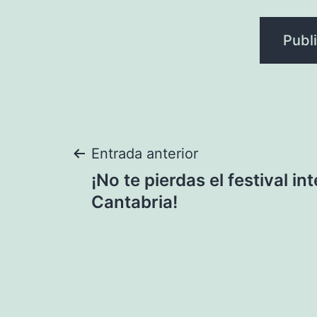
Navegación
Entrada anterior
¡No te pierdas el festival in
de
Cantabria!
entradas