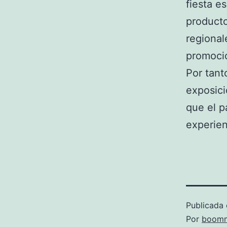
fiesta e
producto
regional
promocio
Por tant
exposici
que el p
experien
Publicada 
Por
boomm