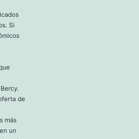
bicados
os. Si
nómicos
 que
 Bercy.
oferta de
es más
nen un