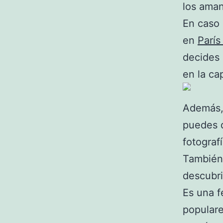
los aman
En caso 
en
Parí
decides 
en la ca
Además, 
puedes d
fotograf
También 
descubri
Es una f
populare