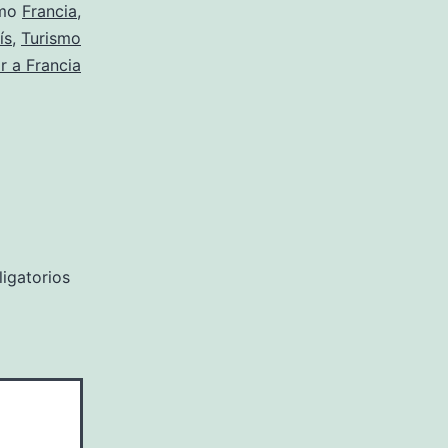
omo
Francia
,
ís
,
Turismo
ar a Francia
igatorios