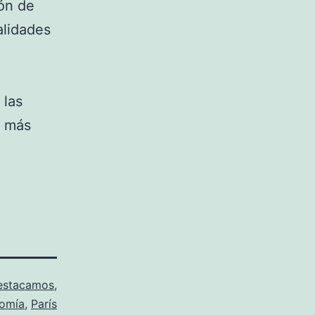
ión de
alidades
 las
o más
estacamos
,
omía
,
París