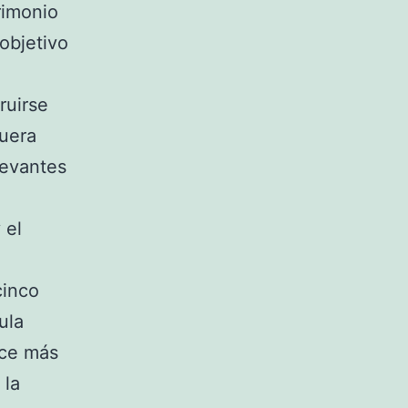
trimonio
objetivo
ruirse
fuera
levantes
 el
cinco
ula
oce más
 la