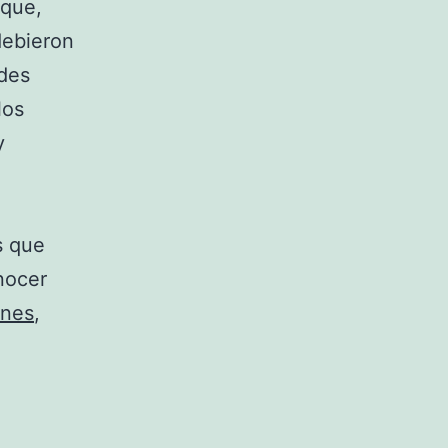
nque,
debieron
ides
los
y
s que
nocer
ones
,