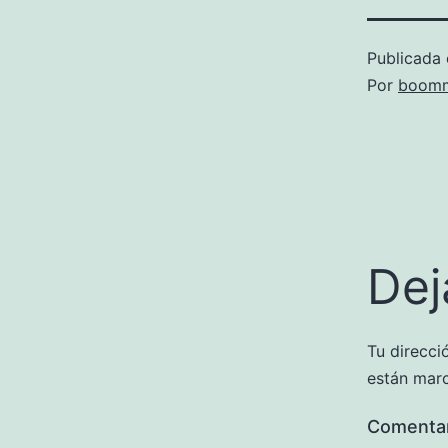
Publicada 
Por
boomm
Dej
Tu direcci
están mar
Comenta