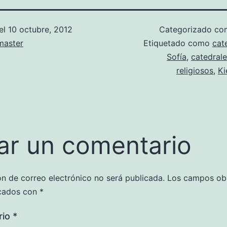
el
10 octubre, 2012
Categorizado c
aster
Etiquetado como
cat
Sofía
,
catedral
religiosos
,
Ki
ar un comentario
ón de correo electrónico no será publicada.
Los campos obl
cados con
*
rio
*