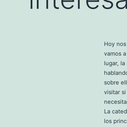
Hoy nos 
vamos a 
lugar, l
hablando
sobre el
visitar s
necesita
La cated
los prin