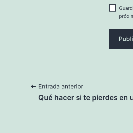
Guard
próxi
Navegación
Entrada anterior
Qué hacer si te pierdes en
de
entradas