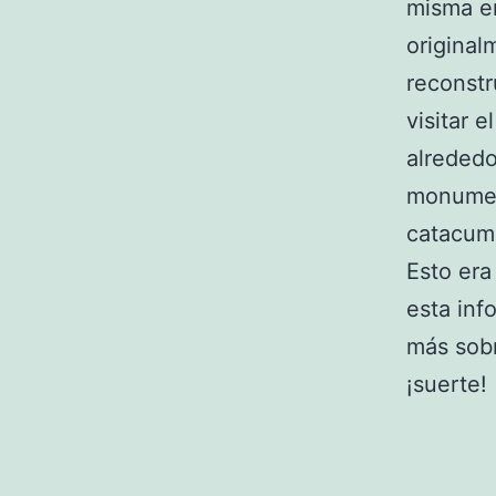
misma en
original
reconstr
visitar 
alrededo
monumen
catacum
Esto era
esta inf
más sobr
¡suerte!