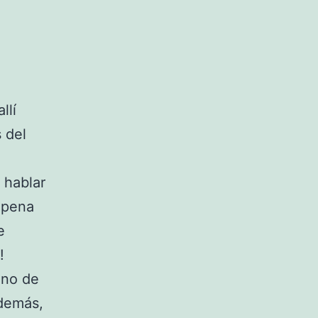
allí
 del
 hablar
a pena
e
!
uno de
además,