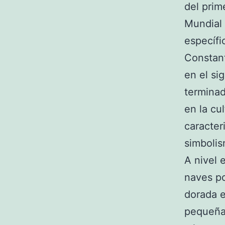
del prim
Mundial 
específic
Constant
en el si
terminad
en la cul
caracter
simbolis
A nivel 
naves p
dorada e
pequeñas