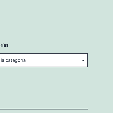
rías
rías