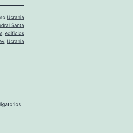
omo
Ucrania
edral Santa
es
,
edificios
ev
,
Ucrania
igatorios