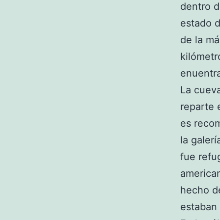
dentro d
estado 
de la m
kilómetr
enuentra
La cueva
reparte 
es recom
la galerí
fue refu
america
hecho d
estaban 