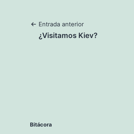
Navegación
Entrada anterior
¿Visitamos Kiev?
de
entradas
Bitácora