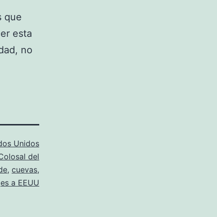
s que
er esta
idad, no
dos Unidos
Colosal del
de
,
cuevas
,
jes a EEUU