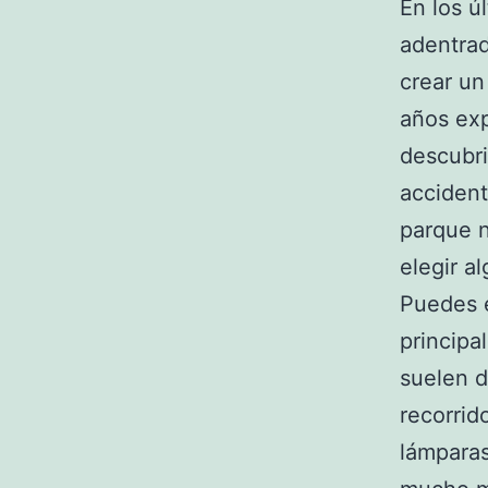
En los ú
adentrad
crear un
años exp
descubri
accident
parque n
elegir a
Puedes e
principa
suelen d
recorrid
lámparas