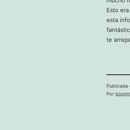
mucho m
Esto era
esta inf
fantásti
te arrepe
Publicada 
Por
boomm