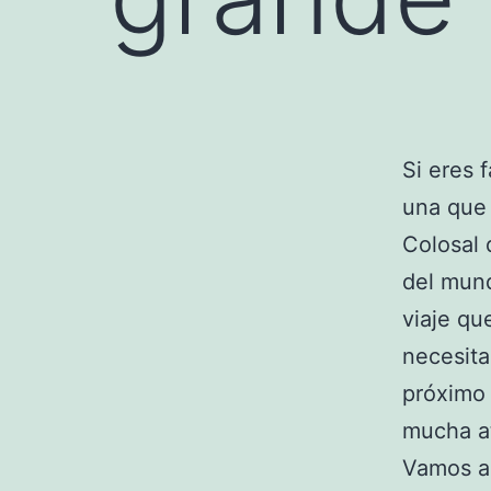
Si eres 
una que
Colosal 
del mund
viaje qu
necesita
próxim
mucha a
Vamos a