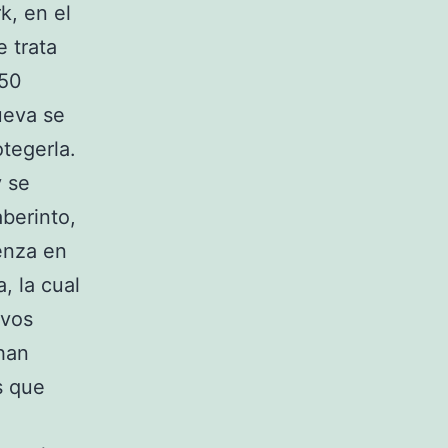
k, en el
 trata
650
ueva se
tegerla.
y se
aberinto,
enza en
a, la cual
ivos
han
s que