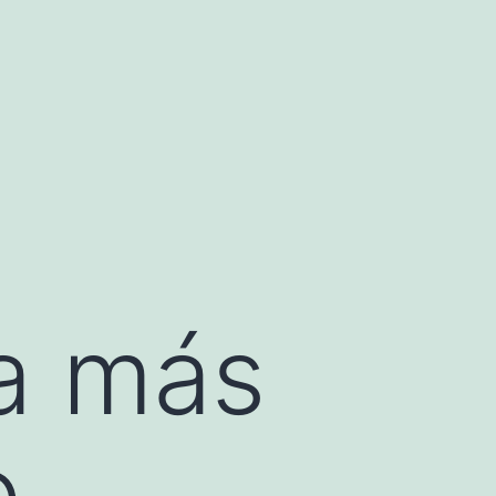
va más
o