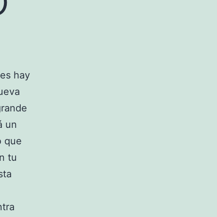
ces hay
cueva
grande
á un
o que
n tu
sta
tra