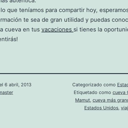
ás auténtica.
 lo que teníamos para compartir hoy, esperamo
ormación te sea de gran utilidad y puedas conoc
ca cueva en tus
vacaciones
si tienes la oportun
ntirás!
el
6 abril, 2013
Categorizado como
Esta
aster
Etiquetado como
cueva 
Mamut
,
cueva más gran
Estados Unidos
,
via