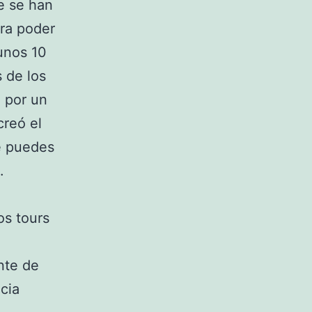
e se han
ara poder
 unos 10
 de los
 por un
creó el
ue puedes
.
os tours
nte de
cia