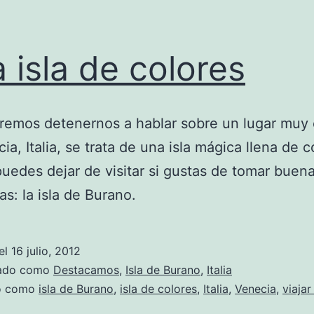
 isla de colores
emos detenernos a hablar sobre un lugar muy 
ia, Italia, se trata de una isla mágica llena de c
uedes dejar de visitar si gustas de tomar buen
as: la isla de Burano.
el
16 julio, 2012
zado como
Destacamos
,
Isla de Burano
,
Italia
do como
isla de Burano
,
isla de colores
,
Italia
,
Venecia
,
viajar 