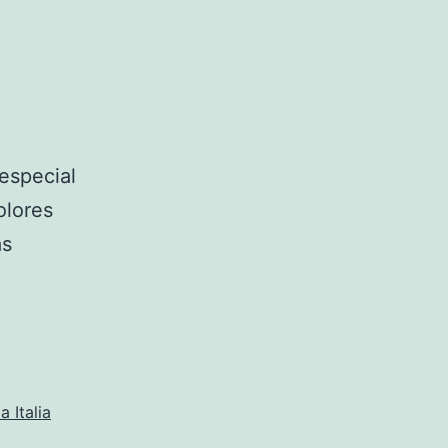
especial
olores
as
a Italia