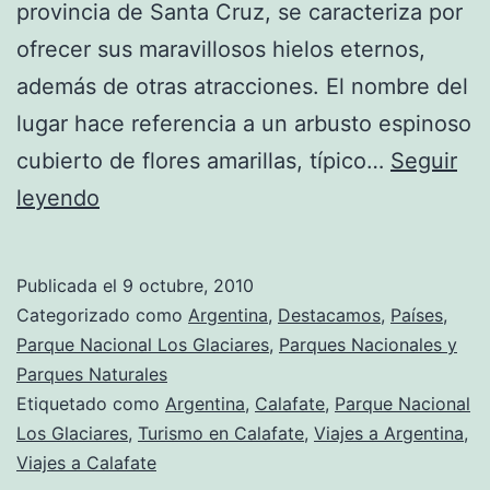
provincia de Santa Cruz, se caracteriza por
ofrecer sus maravillosos hielos eternos,
además de otras atracciones. El nombre del
lugar hace referencia a un arbusto espinoso
cubierto de flores amarillas, típico…
Seguir
Calafate
leyendo
–
Los
Publicada el
9 octubre, 2010
hielos
Categorizado como
Argentina
,
Destacamos
,
Países
,
eternos
Parque Nacional Los Glaciares
,
Parques Nacionales y
Parques Naturales
Etiquetado como
Argentina
,
Calafate
,
Parque Nacional
Los Glaciares
,
Turismo en Calafate
,
Viajes a Argentina
,
Viajes a Calafate