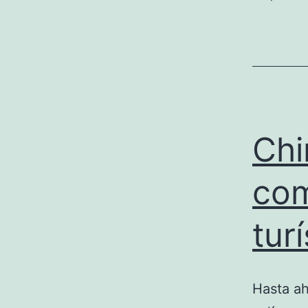
Chi
com
tur
Hasta a