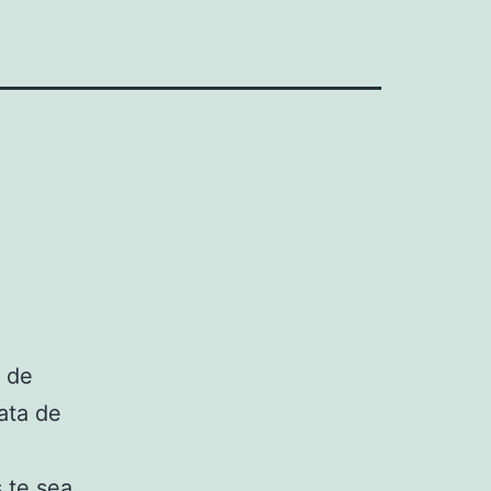
o de
rata de
s te sea