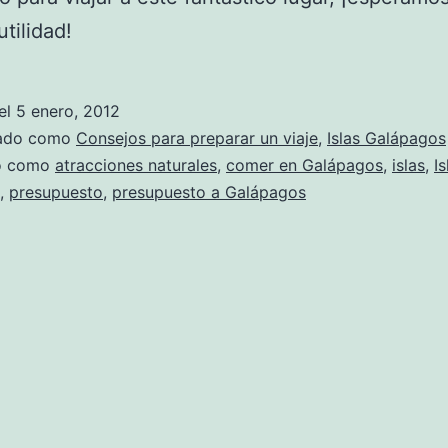
tilidad!
el
5 enero, 2012
zado como
Consejos para preparar un viaje
,
Islas Galápagos
do como
atracciones naturales
,
comer en Galápagos
,
islas
,
Is
,
presupuesto
,
presupuesto a Galápagos