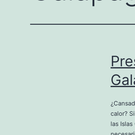
Pre
Gal
¿Cansado
calor? S
las Isla
necesari