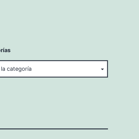
rías
rías