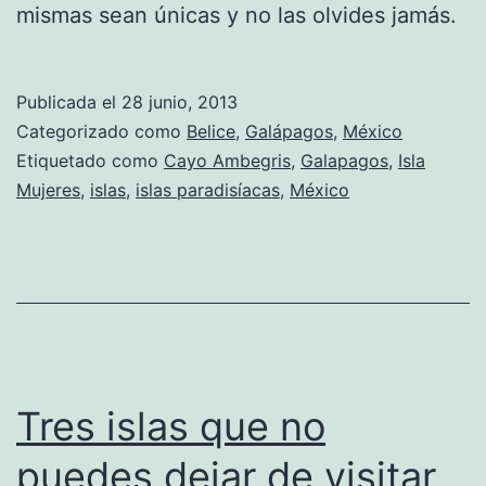
mismas sean únicas y no las olvides jamás.
Publicada el
28 junio, 2013
Categorizado como
Belice
,
Galápagos
,
México
Etiquetado como
Cayo Ambegris
,
Galapagos
,
Isla
Mujeres
,
islas
,
islas paradisíacas
,
México
Tres islas que no
puedes dejar de visitar