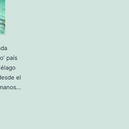
ada
o’ país
iélago
desde el
a manos…