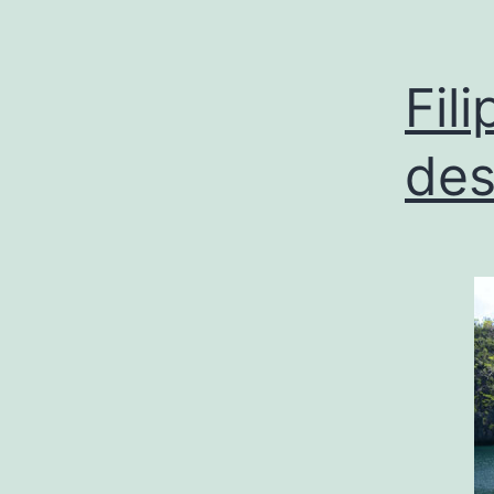
Fil
des