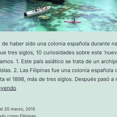
 de haber sido una colonia española durante n
e tres siglos, 10 curiosidades sobre este ‘nuev
tamos. 1. Este país asiático se trata de un archip
islas. 2. Las Filipinas fue una colonia española 
ta el 1898, más de tres siglos. Después pasó 
Filipinas,
leyendo
esas
islas
el
20 marzo, 2015
desconocidas
zado como
Filipinas