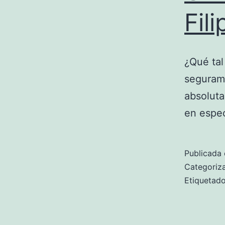
Fili
¿Qué tal 
seguram
absolut
en espec
Publicada 
Categori
Etiqueta