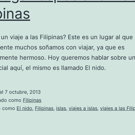
pinas
un viaje a las Filipinas? Este es un lugar al que
ente muchos soñamos con viajar, ya que es
amente hermoso. Hoy queremos hablar sobre un
ial aquí, el mismo es llamado El nido.
el
7 octubre, 2013
zado como
Filipinas
do como
El nido
,
Filipinas
,
islas
,
viajes a islas
,
viajes a las Fili