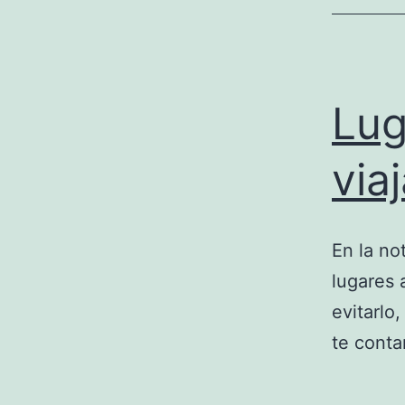
Lug
via
En la no
lugares 
evitarlo
te cont