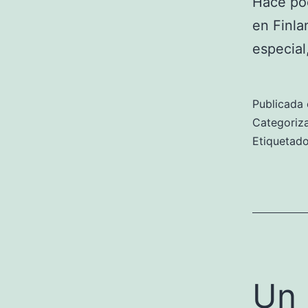
Hace poc
en Finla
especial
Publicada 
Categori
Etiqueta
Un 