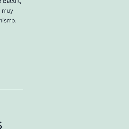
 Bacuit,
r muy
 mismo.
s