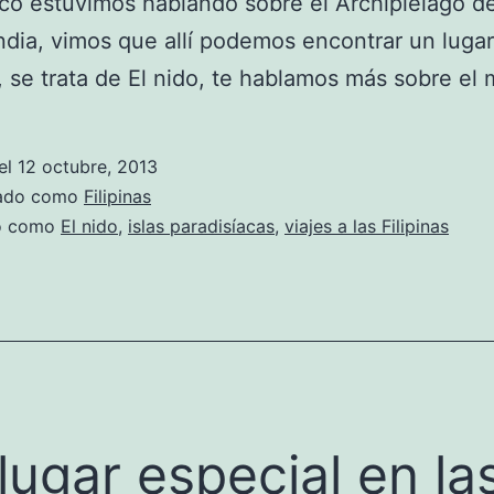
o estuvimos hablando sobre el Archipiélago de
ndia, vimos que allí podemos encontrar un luga
, se trata de El nido, te hablamos más sobre el
el
12 octubre, 2013
zado como
Filipinas
do como
El nido
,
islas paradisíacas
,
viajes a las Filipinas
lugar especial en la