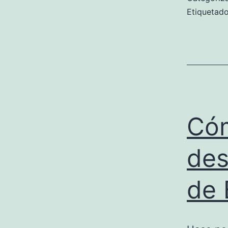
Etiqueta
Có
des
de 