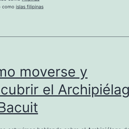
do como
islas filipinas
mo moverse y
cubrir el Archipiéla
Bacuit