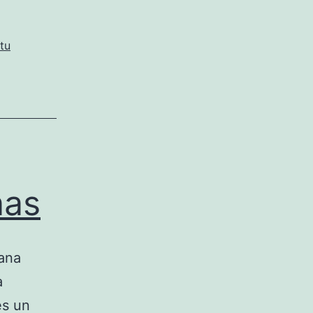
tu
nas
mana
a
es un