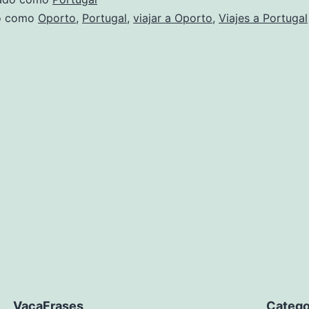
do como
Oporto
,
Portugal
,
viajar a Oporto
,
Viajes a Portugal
VacaFrases
Catego