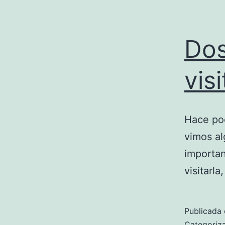
Dos
vis
Hace poc
vimos al
importa
visitarl
Publicada 
Categori