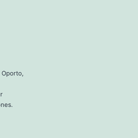
 Oporto,
r
ones.