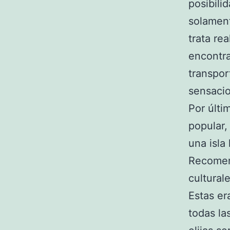
posibili
solament
trata r
encontra
transpor
sensacio
Por últi
popular,
una isla
Recomend
cultural
Estas er
todas la