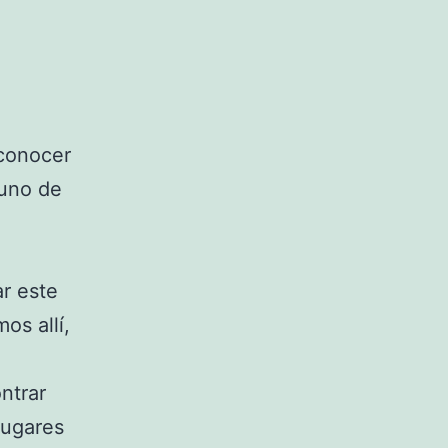
 conocer
 uno de
ar este
os allí,
ntrar
lugares