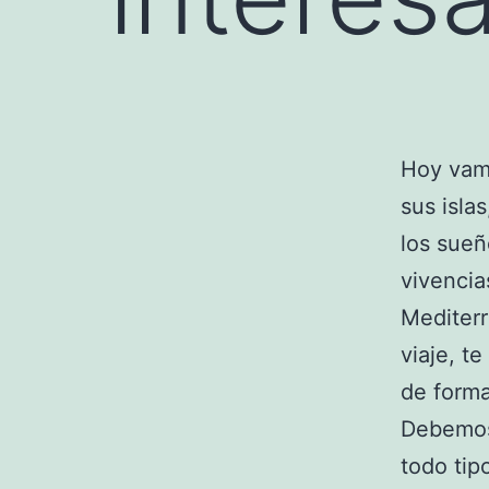
Hoy va
sus isla
los sueñ
vivencia
Mediterr
viaje, t
de forma
Debemos
todo tip