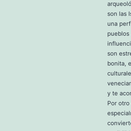
arqueoló
son las 
una perf
pueblos 
influenc
son est
bonita, 
cultural
venecian
y te aco
Por otro
especial
conviert