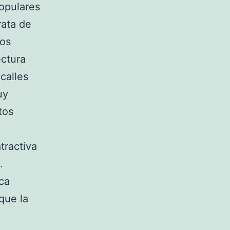
opulares
rata de
mos
ectura
 calles
uy
tos
tractiva
.
aca
que la