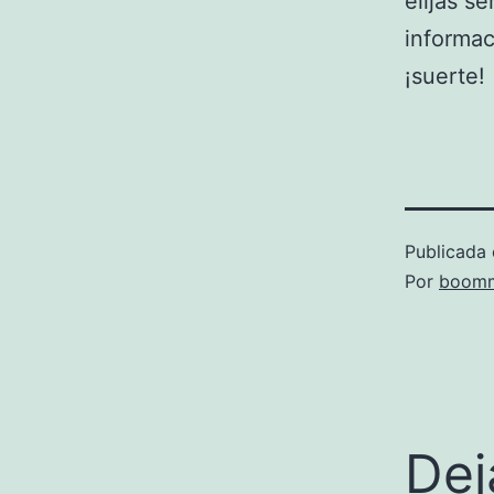
elijas s
informac
¡suerte!
Publicada 
Por
boomm
Dej