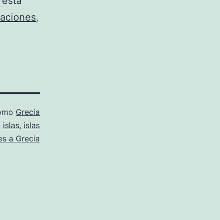
 esta
aciones
,
como
Grecia
,
islas
,
islas
es a Grecia