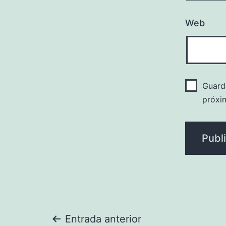
Web
Guard
próxi
Navegación
Entrada anterior