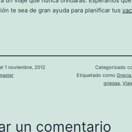
erá un viaje que nunca olvidarás. Esperamos que
ión te sea de gran ayuda para planificar tus
vac
el
1 noviembre, 2012
Categorizado 
aster
Etiquetado como
Grecia
griegas
,
Viaj
ar un comentario