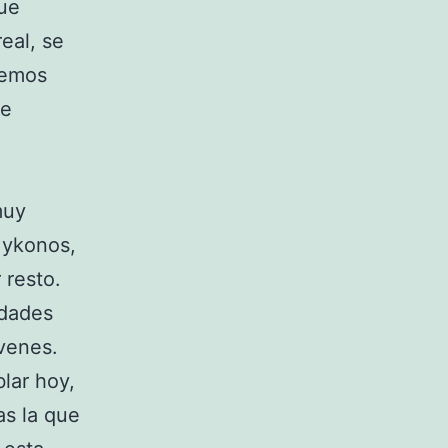
que
eal, se
demos
te
muy
 Mykonos,
 resto.
idades
óvenes.
lar hoy,
as la que