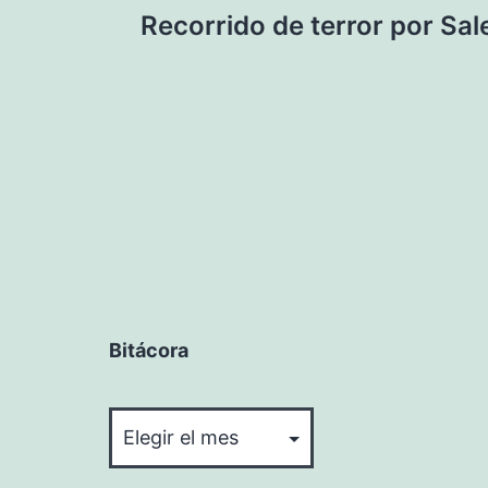
Recorrido de terror por Sa
de
entradas
Bitácora
Bitácora