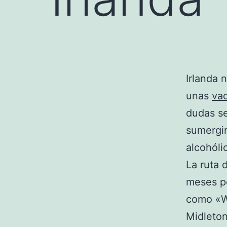
Irlanda 
unas
va
dudas se
sumergir
alcohóli
La ruta 
meses po
como «Wh
Midleton