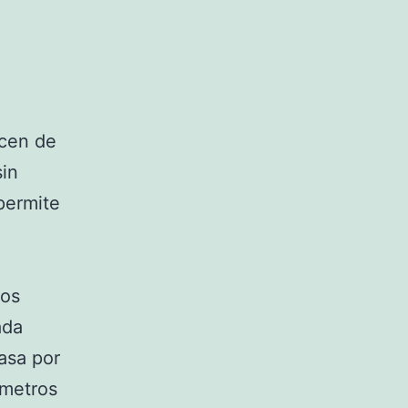
acen de
sin
permite
a
nos
ada
asa por
ómetros