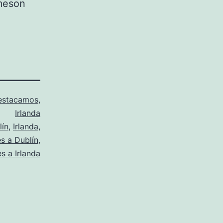
ameson
estacamos
,
Irlanda
lín
,
Irlanda
,
es a Dublín
,
es a Irlanda