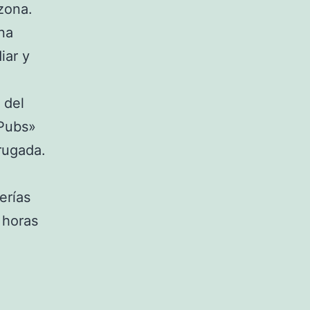
 zona.
una
iar y
 del
 Pubs»
rugada.
erías
 horas