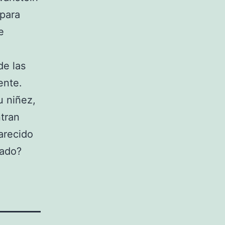
 para
e
de las
ente.
u niñez,
ntran
arecido
tado?