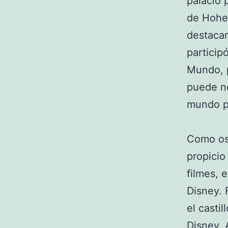
palacio 
de Hohe
destacar
particip
Mundo, p
puede ne
mundo p
Como os
propicio
filmes, 
Disney. 
el casti
Disney. 