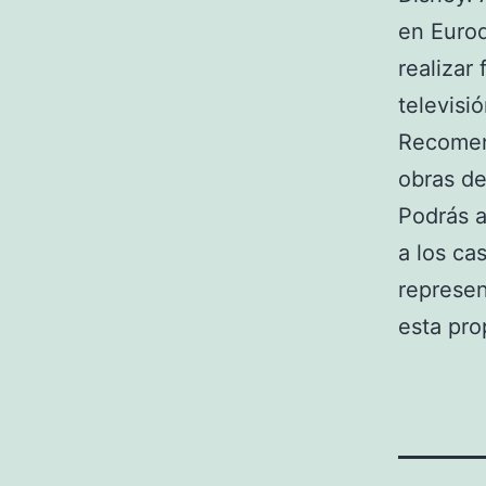
en Eurod
realizar
televisió
Recomend
obras de
Podrás a
a los ca
represen
esta pro