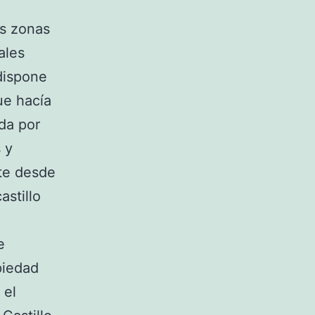
es zonas
ales
dispone
ue hacía
ada por
 y
te desde
astillo
e
piedad
 el