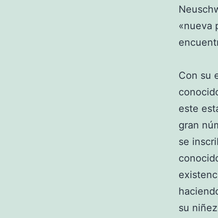
Neuschwa
«nueva p
encuentr
Con su e
conocido
este es
gran núm
se inscr
conocido
existen
haciendo
su niñez