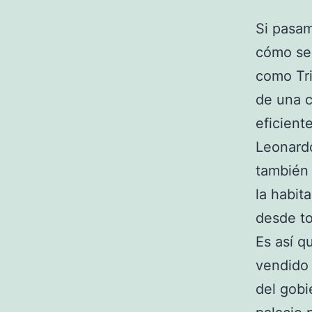
Si pasam
cómo se 
como Tri
de una c
eficient
Leonardo
también
la habit
desde to
Es así q
vendido 
del gobi