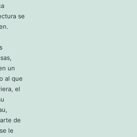
ca
ectura se
en.
s
osas,
en un
o al que
iera, el
su
au,
parte de
se le