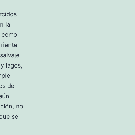
rcidos
n la
n como
rriente
salvaje
y lagos,
mple
ros de
 aún
ción, no
 que se