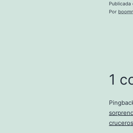
Publicada 
Por
boomm
1 c
Pingbac
sorprend
cruceros