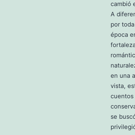
cambió e
A difere
por tod
época en
fortalez
romántic
naturale
en una a
vista, e
cuentos 
conserva
se buscó
privilegi