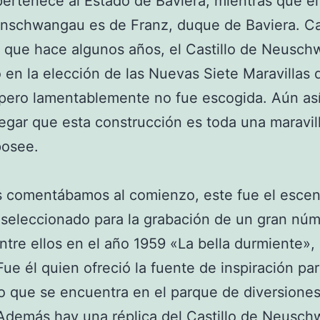
pertenece al Estado de Baviera, mientras que el 
nschwangau es de Franz, duque de Baviera. C
 que hace algunos años, el Castillo de Neusch
ó en la elección de las Nuevas Siete Maravillas 
ero lamentablemente no fue escogida. Aún así
gar que esta construcción es toda una maravill
osee.
 comentábamos al comienzo, este fue el escen
 seleccionado para la grabación de un gran nú
entre ellos en el año 1959 «La bella durmiente»,
Fue él quien ofreció la fuente de inspiración par
llo que se encuentra en el parque de diversione
Además hay una réplica del Castillo de Neusch