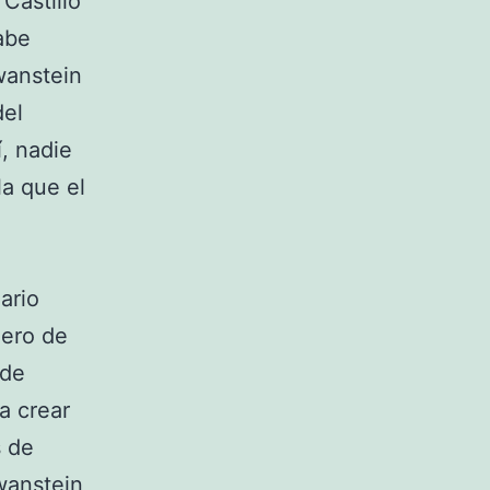
Castillo
abe
wanstein
del
, nadie
a que el
ario
mero de
 de
a crear
s de
wanstein